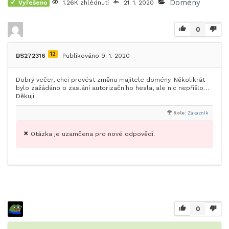
Domény
Vyřešeno
1.26K zhlédnutí
21. 1. 2020
0
12
BS272316
Publikováno 9. 1. 2020
Dobrý večer, chci provést změnu majitele domény. Několikrát
bylo zažádáno o zaslání autorizačního hesla, ale nic nepřišlo…
Děkuji
Role:
Zákazník
Otázka je uzamčena pro nové odpovědi.
0