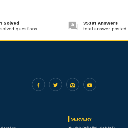
1 Solved
35381 Answers
 solved questions
total answer posted
SERVERY