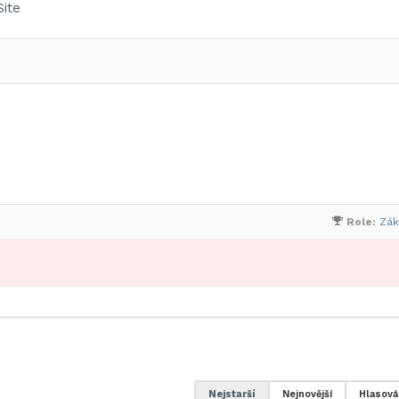
ite
Role:
Zák
Nejstarší
Nejnovější
Hlasová