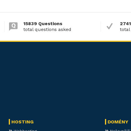
15839 Questions
2741
total questions asked
total
HOSTING
DOMÉNY