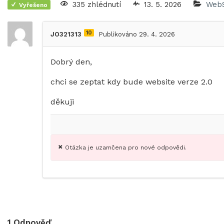
335 zhlédnutí
13. 5. 2026
WebS
Vyřešeno
10
JO321313
Publikováno 29. 4. 2026
Dobrý den,
chci se zeptat kdy bude website verze 2.0
děkuji
Otázka je uzamčena pro nové odpovědi.
1
Odpověď