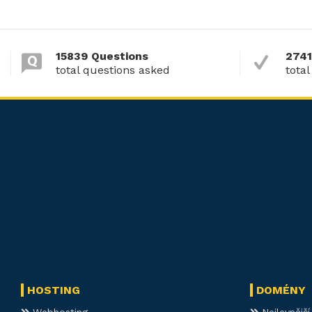
15839 Questions
2741
total questions asked
total
HOSTING
DOMÉNY