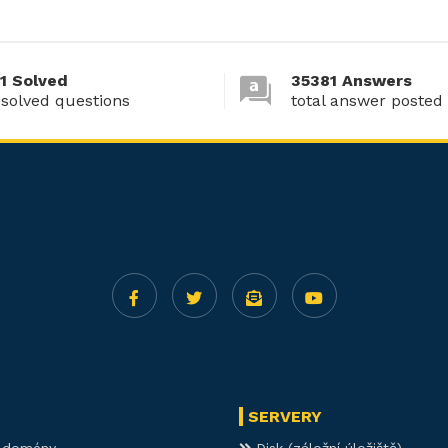
1 Solved
35381 Answers
 solved questions
total answer posted
SERVERY