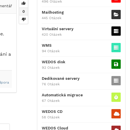
496 Otázek
entář
0
Mailhosting
445 Otázek
Virtuální servery
e.
420 Otázek
WMS
94 Otázek
ání a
WEDOS disk
92 Otázek
Dedikované servery
dpora
76 Otázek
Automatická migrace
67 Otázek
WEDOS CD
58 Otázek
WEDOS Cloud