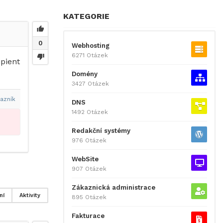
KATEGORIE
0
Webhosting
6271 Otázek
ipient
Domény
3427 Otázek
azník
DNS
1492 Otázek
Redakční systémy
976 Otázek
WebSite
907 Otázek
Zákaznická administrace
ní
Aktivity
895 Otázek
Fakturace