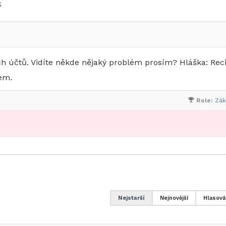
S
ch účtů. Vidíte někde nějaký problém prosím? Hláška: Rec
lem.
Role:
Zák
Nejstarší
Nejnovější
Hlasová