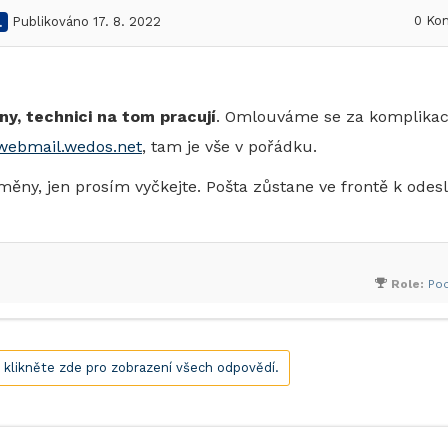
0
Kom
.
Publikováno 17. 8. 2022
ny, technici na tom pracují
. Omlouváme se za komplikac
/webmail.wedos.net
, tam je vše v pořádku.
ěny, jen prosím vyčkejte. Pošta zůstane ve frontě k odesl
Role:
Po
, klikněte zde pro zobrazení všech odpovědí.