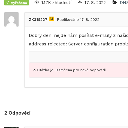
1.17K zhlédnutí
17. 8. 2022
DN
Vyřešeno
12
ZK319227
Publikováno 17. 8. 2022
Dobrý den, nejde nám posílat e-maily z naši
address rejected: Server configuration prob
Otázka je uzamčena pro nové odpovědi.
2
Odpověď