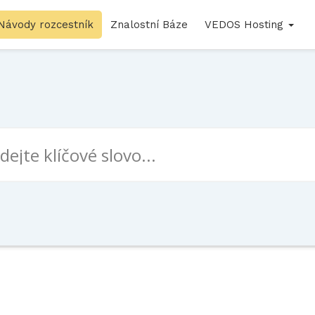
Návody rozcestník
Znalostní Báze
VEDOS Hosting