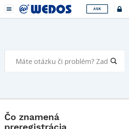
ASK
Čo znamená
preregistrácia