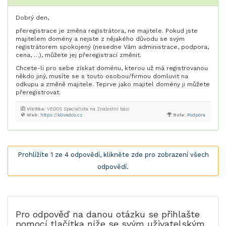
Dobrý den,
přeregistrace je změna registrátora, ne majitele. Pokud jste
majitelem domény a nejste z nějakého důvodu se svým
registrátorem spokojený (nesedne Vám administrace, podpora,
cena, …), můžete jej přeregistrací změnit.
Chcete-li pro sebe získat doménu, kterou už má registrovanou
někdo jiný, musíte se s touto osobou/firmou domluvit na
odkupu a změně majitele. Teprve jako majitel domény ji můžete
přeregistrovat.
Vizitka:
VEDOS Specialista na Znalostní bázi
Web:
https://kb.vedos.cz
Role:
Podpora
Prohlížíte 1 ze 4 odpovědí, klikněte zde pro zobrazení všech
odpovědí.
Pro odpověď na danou otázku se přihlašte
pomocí tlačítka níže se svým uživatelským