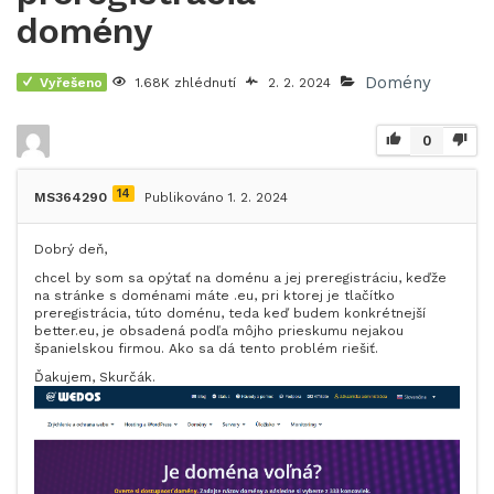
domény
Domény
Vyřešeno
1.68K zhlédnutí
2. 2. 2024
0
14
MS364290
Publikováno 1. 2. 2024
Dobrý deň,
chcel by som sa opýtať na doménu a jej preregistráciu, keďže
na stránke s doménami máte .eu, pri ktorej je tlačítko
preregistrácia, túto doménu, teda keď budem konkrétnejší
better.eu, je obsadená podľa môjho prieskumu nejakou
španielskou firmou. Ako sa dá tento problém riešiť.
Ďakujem, Skurčák.