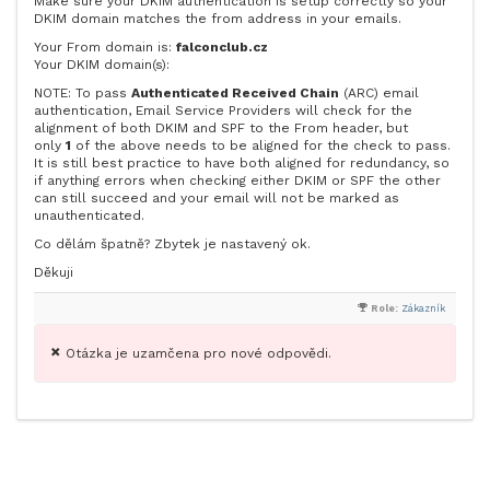
Make sure your DKIM authentication is setup correctly so your
DKIM domain matches the from address in your emails.
Your From domain is:
falconclub.cz
Your DKIM domain(s):
NOTE: To pass
Authenticated Received Chain
(ARC) email
authentication, Email Service Providers will check for the
alignment of both DKIM and SPF to the From header, but
only
1
of the above needs to be aligned for the check to pass.
It is still best practice to have both aligned for redundancy, so
if anything errors when checking either DKIM or SPF the other
can still succeed and your email will not be marked as
unauthenticated.
Co dělám špatně? Zbytek je nastavený ok.
Děkuji
Role:
Zákazník
Otázka je uzamčena pro nové odpovědi.