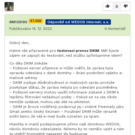
0
47.05K
RM130195
Odpověď od WEDOS Internet, a.s.
Publikováno 14. 12. 2022
0
Komentář
Dobrý den,
máme vše připravené pro
testovací provoz DKIM
. Měl byste
zájem se zapojit do testování, než službu zpřístupníme všem?
Co díky DKIM získáte:
– Poštovní server příjemce si může ověřit, že zpráva byla
opravdu odeslána z dané domény – Brání podvržení vašeho e-
mailové adresy.
– DKIM zvyšuje důvěryhodnost e-mailových zpráv, protože
poskytuje důkaz, že zpráva nebyla po odeslání pozměněna.
– Poštovní servery mohou využít informace získané z DKIM k
lepšímu filtrování nežádoucí pošty – Pokud se za vás nikdo
nemůže vydávat, mohou vás dát na whitelist.
– DKIM je široce rozšířený, podporují jej i známé freemaily jako
Gmail anebo český Seznam – Používání DKIM může výrazně
snížit šanci, že váš e-mail bude označen za spam.
Hlavičky e-mailů podepisujeme přímo naší doménou WEDOS,
nikoliv doménou odesilatele. Ničemu by to nemělo vadit a nám
to ulehčí hromadné nasazení do budoucna.