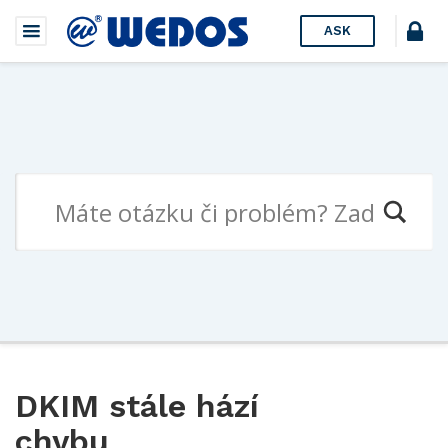
ASK
DKIM stále hází
chybu