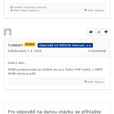
Vizitka:
Produktový manažer.
Web:
https://wedos.cz
Role:
Podpora
-1
59.10K
TJ285257
Odpověď od WEDOS Internet, a.s.
Publikováno 7. 4. 2022
0
Komentář
Dobrý den,
DKIM podepisování je možné jen pro funkci PHP mail(), u SMTP
DKIM nelze použít.
Role:
Podpora
Pro odpověď na danou otázku se přihlašte