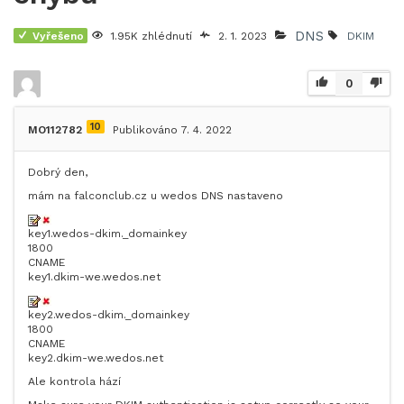
DNS
Vyřešeno
1.95K zhlédnutí
2. 1. 2023
DKIM
0
10
MO112782
Publikováno 7. 4. 2022
Dobrý den,
mám na falconclub.cz u wedos DNS nastaveno
key1.wedos-dkim._domainkey
1800
CNAME
key1.dkim-we.wedos.net
key2.wedos-dkim._domainkey
1800
CNAME
key2.dkim-we.wedos.net
Ale kontrola hází