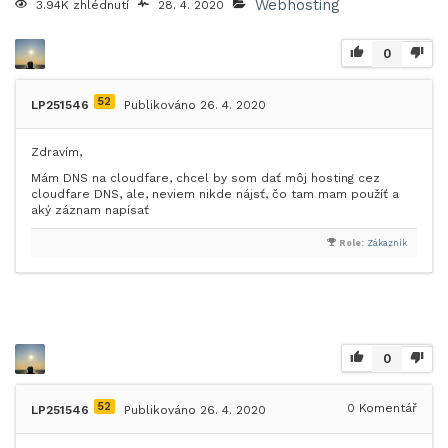
Webhosting
3.94K zhlédnutí
28. 4. 2020
0
52
LP251546
Publikováno 26. 4. 2020
Zdravím,
Mám DNS na cloudfare, chcel by som dať môj hosting cez
cloudfare DNS, ale, neviem nikde nájsť, čo tam mam použíť a
aký záznam napísať
Role:
Zákazník
0
52
0
Komentář
LP251546
Publikováno 26. 4. 2020