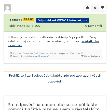
0
53.63K
JŠ255861
Odpověď od WEDOS Internet, a.s.
Publikováno 23. 6. 2021
0
Komentář
Vlákno nyní uzavírám z důvodu neaktivity. V případě potřeby
založte nový dotaz nebo nás kontaktujte pomocí
kontatkního
formuláře
.
Vizitka:
Roses are Red, Violets are Blue Unexpected '{' on line 32.
Web:
https://stackoverflow.com/
Role:
Podpora
Prohlížíte 1 ze 1 odpovědí, klikněte zde pro zobrazení všech
odpovědí.
Pro odpověď na danou otázku se přihlašte
pomocí tlačítka níže se svým uživatelským