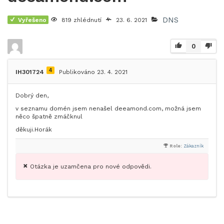
DNS
Vyřešeno
819 zhlédnutí
23. 6. 2021
0
4
IH301724
Publikováno 23. 4. 2021
Dobrý den,
v seznamu domén jsem nenašel deeamond.com, možná jsem
něco špatně zmáčknul
děkuji.Horák
Role:
Zákazník
Otázka je uzamčena pro nové odpovědi.