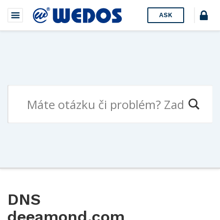
ASK
DNS
deeamond.com