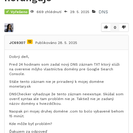
DNS
Vyřešeno
669 zhlédnutí
29. 5. 2025
0
12
JC69307
Publikováno 28. 5. 2025
Dobrý deň,
Pred 24 hodinami som zadal nový DNS záznam TXT ktorý slúži
na overenie môjho vlastníctva domény pre Google Search
Console.
Stále tento záznam nie je priradený k mojej doméne
monetary.sk
DNSChecker vyhadzuje že tento záznam neexistuje. Skúšal som
overiť syntax ale tam problém nie je. Taktiež nie je zadaný
názov domény s hviezdičkou.
Naopak pri mojej druhej doméne .com to bolo vybavené behom
15 minút.
Kde môže byť problém?
Ďakujem za odpoveď