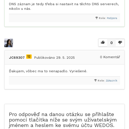
DNS záznam je tedy třeba si nastavit na těchto DNS serverech,
nikoliv u nás.
Role:
Podpora
0
12
0
Komentář
JC69307
Publikováno 29. 5. 2025
Ďakujem, vôbec ma to nenapadlo. Vyriešené.
Role:
Zákazník
Pro odpověď na danou otázku se přihlašte
pomocí tlačítka níže se svým uživatelským
jménem a heslem ke svému účtu WEDOS.