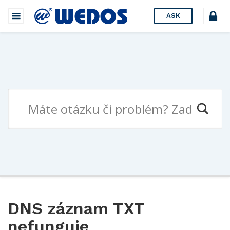
ASK
DNS záznam TXT
nefunguje