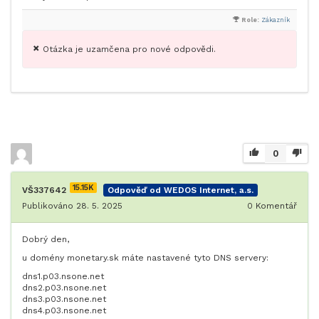
Role:
Zákazník
Otázka je uzamčena pro nové odpovědi.
0
15.15K
VŠ337642
Odpověď od WEDOS Internet, a.s.
Publikováno 28. 5. 2025
0
Komentář
Dobrý den,
u domény monetary.sk máte nastavené tyto DNS servery:
dns1.p03.nsone.net
dns2.p03.nsone.net
dns3.p03.nsone.net
dns4.p03.nsone.net