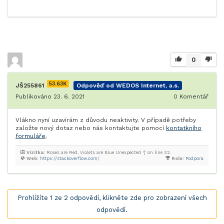
0
53.63K
JŠ255861
Odpověď od WEDOS Internet, a.s.
Publikováno 23. 6. 2021
0
Komentář
Vlákno nyní uzavírám z důvodu neaktivity. V případě potřeby
založte nový dotaz nebo nás kontaktujte pomocí
kontatkního
formuláře
.
Vizitka:
Roses are Red, Violets are Blue Unexpected '{' on line 32.
Web:
https://stackoverflow.com/
Role:
Podpora
Prohlížíte 1 ze 2 odpovědí, klikněte zde pro zobrazení všech
odpovědí.