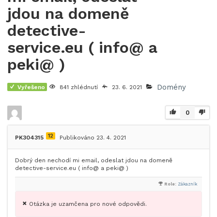
jdou na domeně
detective-
service.eu ( info@ a
peki@ )
Domény
Vyřešeno
841 zhlédnutí
23. 6. 2021
0
12
PK304315
Publikováno 23. 4. 2021
Dobrý den nechodí mi email, odeslat jdou na domeně
detective-service.eu ( info@ a peki@ )
Role:
Zákazník
Otázka je uzamčena pro nové odpovědi.