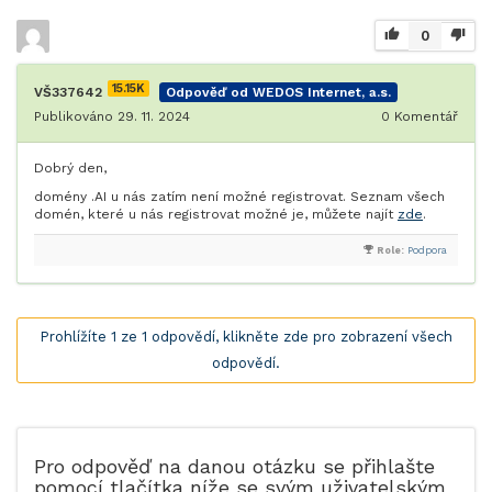
0
15.15K
VŠ337642
Odpověď od WEDOS Internet, a.s.
Publikováno 29. 11. 2024
0
Komentář
Dobrý den,
domény .AI u nás zatím není možné registrovat. Seznam všech
domén, které u nás registrovat možné je, můžete najít
zde
.
Role:
Podpora
Prohlížíte 1 ze 1 odpovědí, klikněte zde pro zobrazení všech
odpovědí.
Pro odpověď na danou otázku se přihlašte
pomocí tlačítka níže se svým uživatelským