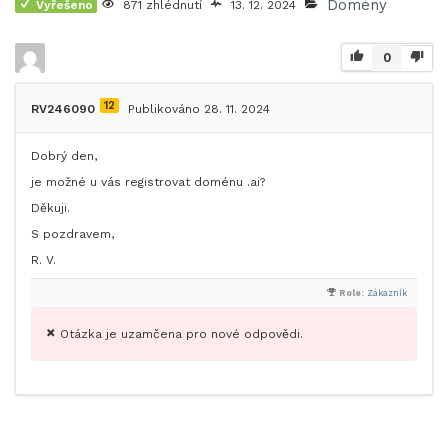
Domény
Vyřešeno
871 zhlédnutí
13. 12. 2024
0
12
RV246090
Publikováno 28. 11. 2024
Dobrý den,
je možné u vás registrovat doménu .ai?
Děkuji.
S pozdravem,
R. V.
Role:
Zákazník
Otázka je uzamčena pro nové odpovědi.