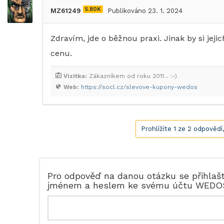
5.80K
MZ61249
Publikováno 23. 1. 2024
Zdravím, jde o běžnou praxi. Jinak by si je
cenu.
Vizitka:
Zákazníkem od roku 2011... :-)
Web:
https://socl.cz/slevove-kupony-wedos
Prohlížíte 1 ze 2 odpovědí
Pro odpověď na danou otázku se přihlaš
jménem a heslem ke svému účtu WEDO