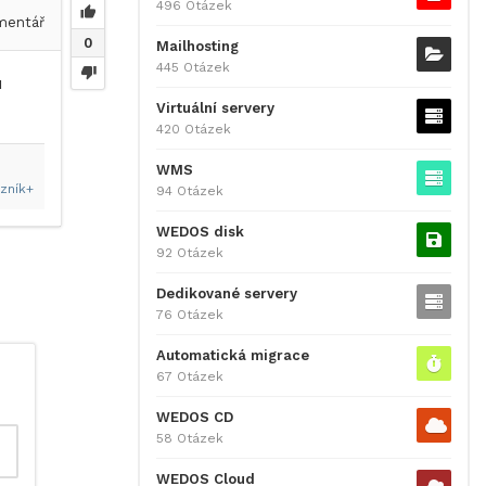
496 Otázek
entář
0
Mailhosting
445 Otázek
u
Virtuální servery
420 Otázek
WMS
zník+
94 Otázek
WEDOS disk
92 Otázek
Dedikované servery
76 Otázek
Automatická migrace
67 Otázek
WEDOS CD
58 Otázek
WEDOS Cloud