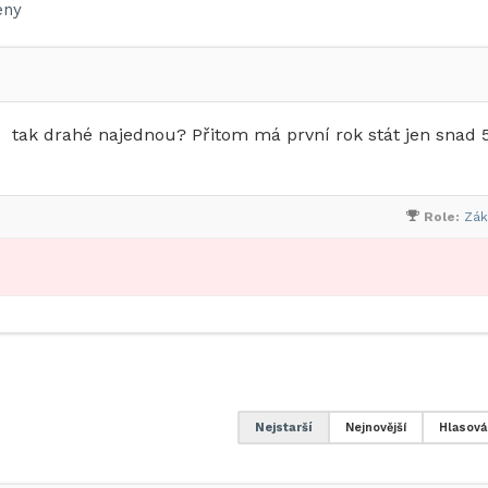
ny
 tak drahé najednou? Přitom má první rok stát jen snad 
Role:
Zák
Nejstarší
Nejnovější
Hlasová