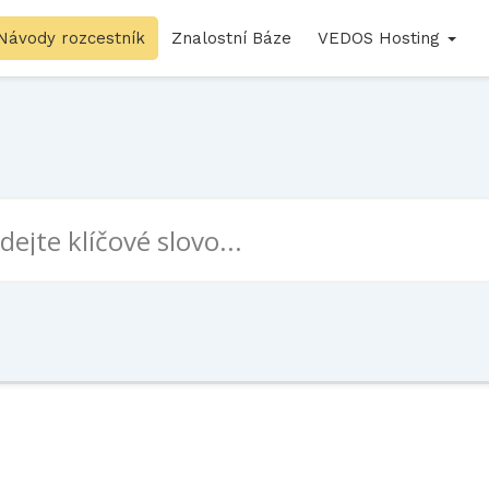
Návody rozcestník
Znalostní Báze
VEDOS Hosting