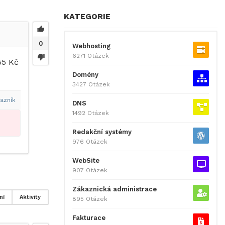
KATEGORIE
0
Webhosting
6271 Otázek
55 Kč
Domény
3427 Otázek
azník
DNS
1492 Otázek
Redakční systémy
976 Otázek
WebSite
907 Otázek
Zákaznická administrace
ní
Aktivity
895 Otázek
Fakturace