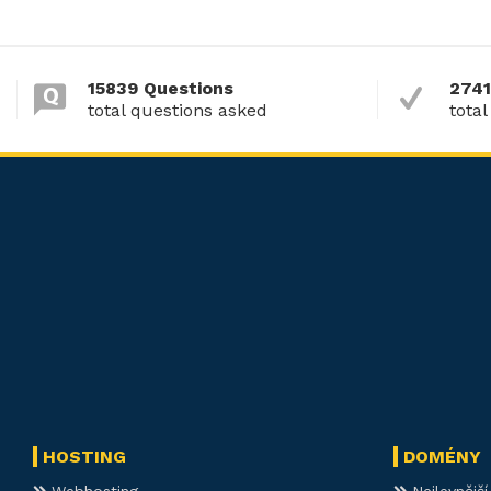
15839 Questions
2741
total questions asked
total
HOSTING
DOMÉNY