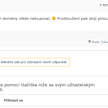
0
Kom
jich domény nikdo nekupoval.
Prodloužení pak stojí plno
Role:
Záka
, klikněte zde pro zobrazení všech odpovědí.
te pomocí tlačítka níže se svým uživatelským
S.