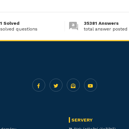
1 Solved
35381 Answers
 solved questions
total answer posted
SERVERY