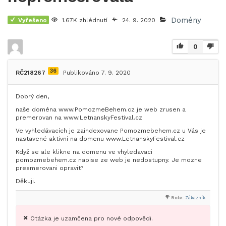
Domény
Vyřešeno
1.67K zhlédnutí
24. 9. 2020
0
36
RČ218267
Publikováno 7. 9. 2020
Dobrý den,
naše doména www.PomozmeBehem.cz je web zrusen a
premerovan na www.LetnanskyFestival.cz
Ve vyhledávacích je zaindexovane Pomozmebehem.cz u Vás je
nastavené aktivní na domenu www.LetnanskyFestival.cz
Když se ale klikne na domenu ve vhyledavaci
pomozmebehem.cz napise ze web je nedostupny. Je mozne
presmerovani opravit?
Děkuji.
Role:
Zákazník
Otázka je uzamčena pro nové odpovědi.