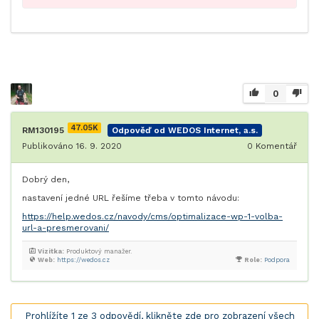
0
47.05K
RM130195
Odpověď od WEDOS Internet, a.s.
Publikováno 16. 9. 2020
0
Komentář
Dobrý den,
nastavení jedné URL řešíme třeba v tomto návodu:
https://help.wedos.cz/navody/cms/optimalizace-wp-1-volba-
url-a-presmerovani/
Vizitka:
Produktový manažer.
Web:
https://wedos.cz
Role:
Podpora
Prohlížíte 1 ze 3 odpovědí, klikněte zde pro zobrazení všech