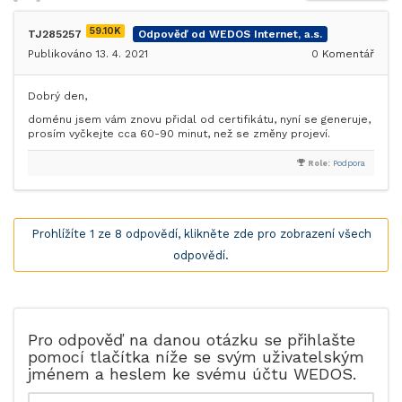
59.10K
TJ285257
Odpověď od WEDOS Internet, a.s.
Publikováno 13. 4. 2021
0
Komentář
Dobrý den,
doménu jsem vám znovu přidal od certifikátu, nyní se generuje,
prosím vyčkejte cca 60-90 minut, než se změny projeví.
Role:
Podpora
Prohlížíte 1 ze 8 odpovědí, klikněte zde pro zobrazení všech
odpovědí.
Pro odpověď na danou otázku se přihlašte
pomocí tlačítka níže se svým uživatelským
jménem a heslem ke svému účtu WEDOS.