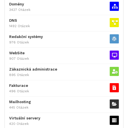
Domény
3427 Otázek
DNS
1492 Otázek
Redakční systémy
976 Otázek
WebSite
907 Otázek
Zákaznická administrace
895 Otázek
Fakturace
496 Otázek
Mailhosting
445 Otázek
Virtuální servery
420 Otázek