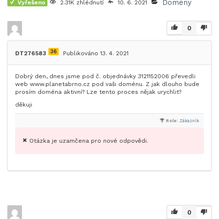
Domény
Vyřešeno
2.31K zhlédnutí
10. 6. 2021
0
36
DT276583
Publikováno 13. 4. 2021
Dobrý den, dnes jsme pod č. objednávky 3121152006 převedli
web www.planetabrno.cz pod vaši doménu. Z jak dlouho bude
prosím doména aktivní? Lze tento proces nějak urychlit?
děkuji
Role:
Zákazník
Otázka je uzamčena pro nové odpovědi.
0