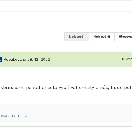
Nejstarší
Nejnovější
Hlasová
0
Kom
.
Publikováno 28. 12. 2022
kbun.com, pokud chcete využívat emaily u nás, bude pot
Role:
Podpora