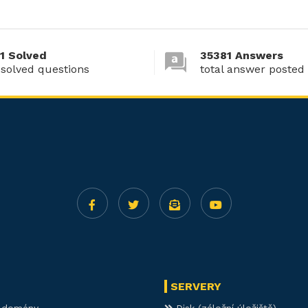
1 Solved
35381 Answers
 solved questions
total answer posted
SERVERY