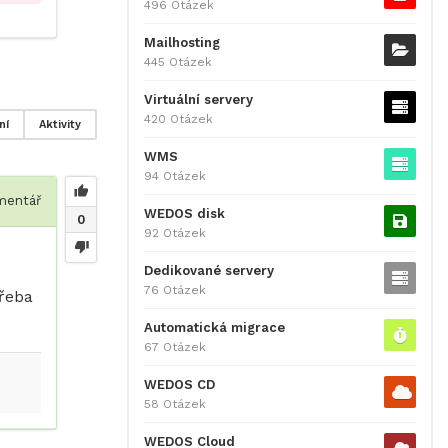
496 Otázek
Mailhosting
445 Otázek
Virtuální servery
420 Otázek
ní
Aktivity
WMS
94 Otázek
entář
WEDOS disk
0
92 Otázek
Dedikované servery
76 Otázek
řeba
Automatická migrace
67 Otázek
WEDOS CD
58 Otázek
WEDOS Cloud