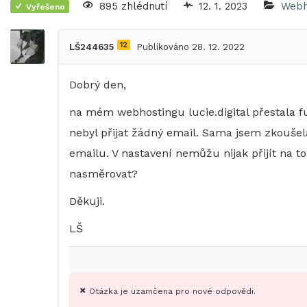
895 zhlédnutí
12. 1. 2023
Webh
Vyřešeno
12
LŠ244635
Publikováno 28. 12. 2022
Dobrý den,
na mém webhostingu lucie.digital přestala fu
nebyl přijat žádný email. Sama jsem zkoušel
emailu. V nastavení nemůžu nijak přijít na t
nasměrovat?
Děkuji.
LŠ
Otázka je uzamčena pro nové odpovědi.