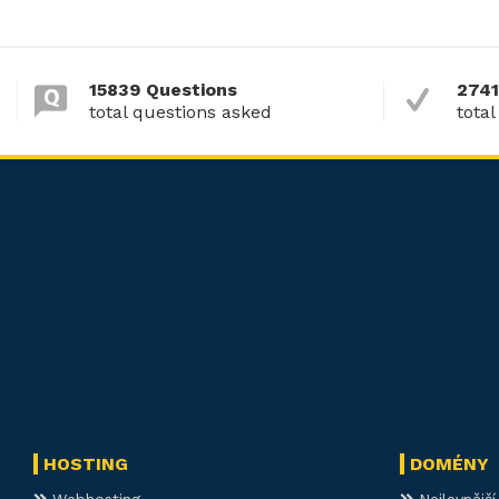
15839 Questions
2741
total questions asked
total
HOSTING
DOMÉNY