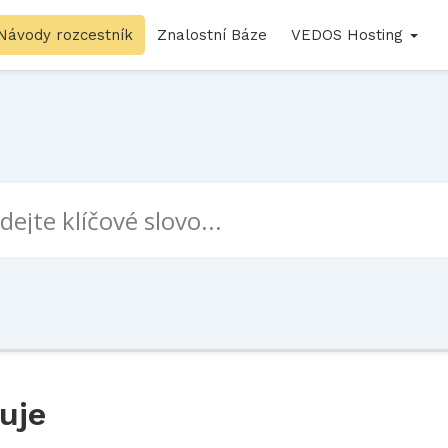
Návody rozcestník
Znalostní Báze
VEDOS Hosting
uje