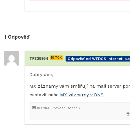
1
Odpověď
10.70K
TP325954
Odpověď od WEDOS Internet, a.s
Dobrý den,
MX záznamy Vám směřují na mail server por
nastavit naše
MX záznamy v DNS
.
Vizitka:
Provozní technik