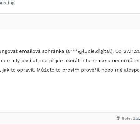
osting
ngovat emailová schránka (a***@lucie.digital). Od 27.11.2
a emaily posílat, ale přijde akorát informace o nedoručit
o, jak to opravit. Můžete to prosím prověřit nebo mě alesp
Role:
Zák