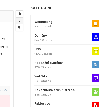
KATEGORIE
0
Webhosting
6271 Otázek
Domény
022
3427 Otázek
elném
DNS
oň
1492 Otázek
Redakční systémy
976 Otázek
WebSite
907 Otázek
Zákaznická administrace
azník
895 Otázek
Fakturace