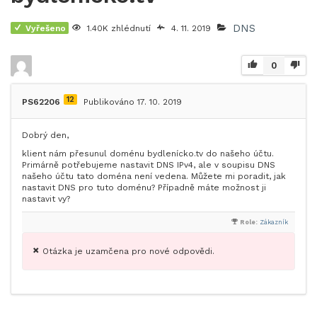
DNS
Vyřešeno
1.40K zhlédnutí
4. 11. 2019
0
12
PS62206
Publikováno 17. 10. 2019
Dobrý den,
klient nám přesunul doménu bydlenícko.tv do našeho účtu.
Primárně potřebujeme nastavit DNS IPv4, ale v soupisu DNS
našeho účtu tato doména není vedena. Můžete mi poradit, jak
nastavit DNS pro tuto doménu? Případně máte možnost ji
nastavit vy?
Role:
Zákazník
Otázka je uzamčena pro nové odpovědi.