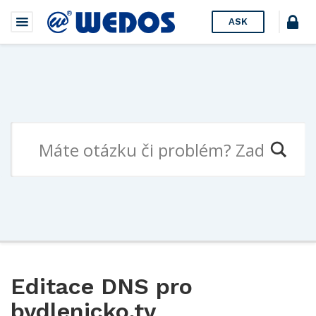
ASK
Editace DNS pro
bydlenicko.tv