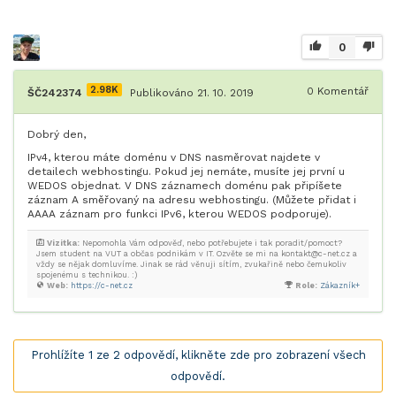
0
2.98K
0
Komentář
ŠČ242374
Publikováno 21. 10. 2019
Dobrý den,
IPv4, kterou máte doménu v DNS nasměrovat najdete v
detailech webhostingu. Pokud jej nemáte, musíte jej první u
WEDOS objednat. V DNS záznamech doménu pak připíšete
záznam A směřovaný na adresu webhostingu. (Můžete přidat i
AAAA záznam pro funkci IPv6, kterou WEDOS podporuje).
Vizitka:
Nepomohla Vám odpověď, nebo potřebujete i tak poradit/pomoct?
Jsem student na VUT a občas podnikám v IT. Ozvěte se mi na kontakt@c-net.cz a
vždy se nějak domluvíme. Jinak se rád věnuji sítím, zvukařině nebo čemukoliv
spojenému s technikou. :)
Web:
https://c-net.cz
Role:
Zákazník+
Prohlížíte 1 ze 2 odpovědí, klikněte zde pro zobrazení všech
odpovědí.