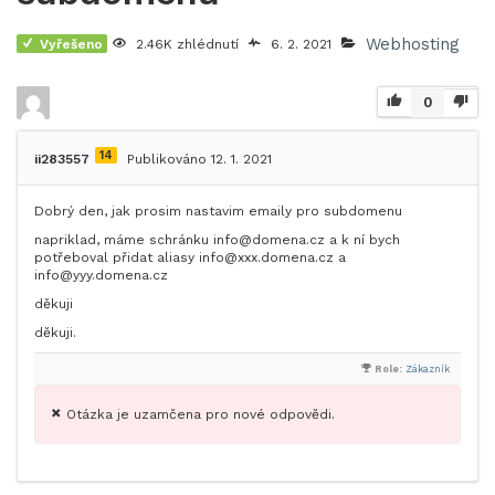
Webhosting
Vyřešeno
2.46K zhlédnutí
6. 2. 2021
0
14
ii283557
Publikováno 12. 1. 2021
Dobrý den, jak prosim nastavim emaily pro subdomenu
napriklad, máme schránku info@domena.cz a k ní bych
potřeboval přidat aliasy info@xxx.domena.cz a
info@yyy.domena.cz
děkuji
děkuji.
Role:
Zákazník
Otázka je uzamčena pro nové odpovědi.