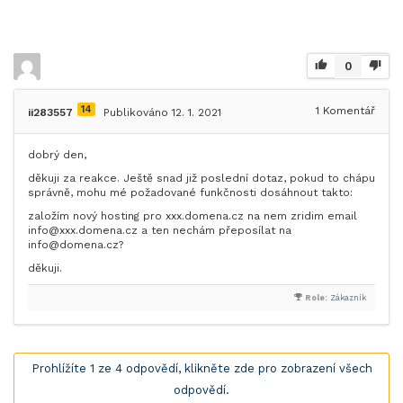
0
14
1
Komentář
ii283557
Publikováno 12. 1. 2021
dobrý den,
děkuji za reakce. Ještě snad již poslední dotaz, pokud to chápu
správně, mohu mé požadované funkčnosti dosáhnout takto:
založím nový hosting pro xxx.domena.cz na nem zridim email
info@xxx.domena.cz a ten nechám přeposílat na
info@domena.cz?
děkuji.
Role:
Zákazník
Prohlížíte 1 ze 4 odpovědí, klikněte zde pro zobrazení všech
odpovědí.