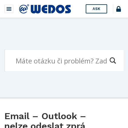
ASK
Email – Outlook –
nelze odeslat zprá