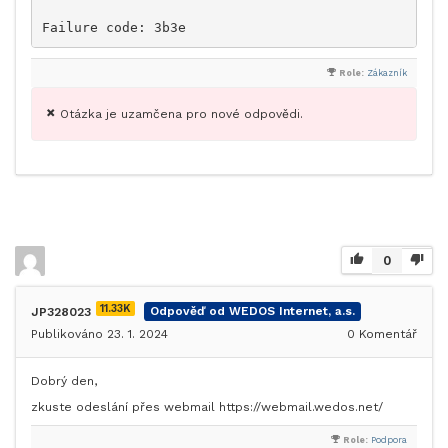
Failure code: 3b3e
Role:
Zákazník
Otázka je uzamčena pro nové odpovědi.
0
11.33K
JP328023
Odpověď od WEDOS Internet, a.s.
Publikováno 23. 1. 2024
0
Komentář
Dobrý den,
zkuste odeslání přes webmail https://webmail.wedos.net/
Role:
Podpora