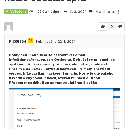
Mailhosting
Vyřešeno
1.93K zhlédnutí
6. 2. 2024
0
16
PH351964
Publikováno 22. 1. 2024
Dobrý den, pokouším se nastavit váš email
info@gunsafehaven.cz v Outlooku. Bohužel se mi email do
systému přihlásí a emaily přichází, ale nelze je odeslat.
Prosím o celkovou kontrolu nastavení i v mém prostředí
wedos. Níže zasílám nastavení emailu, které je dle vašeho
návodu a chybovou hlášku, kterou mi hlásí outlook.
Předem moc děkuji za pomoc zoufalému člověku.