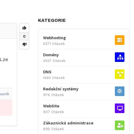
KATEGORIE
0
Webhosting
6271 Otázek
Domény
 Lze
3427 Otázek
DNS
1492 Otázek
Redakční systémy
azník
976 Otázek
WebSite
907 Otázek
Zákaznická administrace
895 Otázek