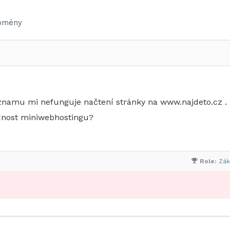
omény
 seznamu mi nefunguje načtení stránky na www.najdeto.cz .
ožnost miniwebhostingu?
Role:
Zák