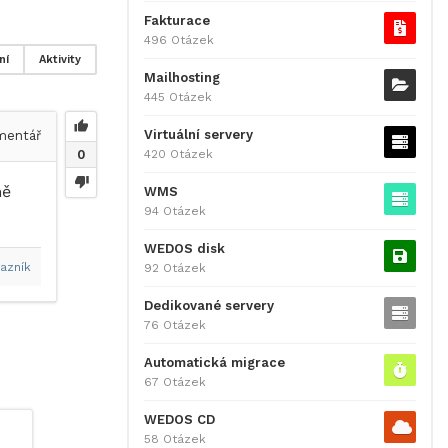
Fakturace
496 Otázek
ní
Aktivity
Mailhosting
445 Otázek
Virtuální servery
entář
420 Otázek
0
ně
WMS
94 Otázek
WEDOS disk
azník
92 Otázek
Dedikované servery
76 Otázek
Automatická migrace
67 Otázek
WEDOS CD
58 Otázek