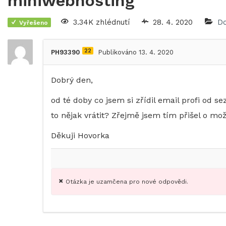
miniwebhosting
3.34K zhlédnutí
28. 4. 2020
D
Vyřešeno
22
PH93390
Publikováno 13. 4. 2020
Dobrý den,
od té doby co jsem si zřídil email profi od
to nějak vrátit? Zřejmě jsem tím přišel o m
Děkuji Hovorka
Otázka je uzamčena pro nové odpovědi.