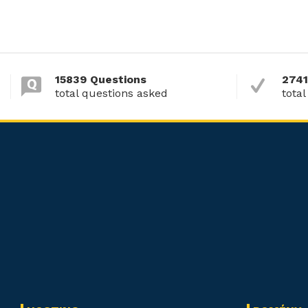
15839 Questions
2741
total questions asked
total