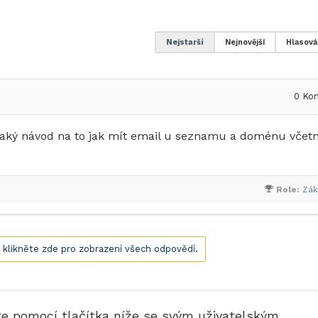
Nejstarší
Nejnovější
Hlasová
0
Kom
aký návod na to jak mít email u seznamu a doménu včet
Role:
Zák
, klikněte zde pro zobrazení všech odpovědí.
te pomocí tlačítka níže se svým uživatelským