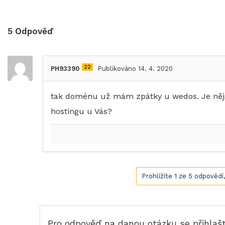
5
Odpověď
22
PH93390
Publikováno 14. 4. 2020
tak doménu už mám zpátky u wedos. Je něj
hostingu u Vás?
Prohlížíte 1 ze 5 odpovědí
Pro odpověď na danou otázku se přihlaš