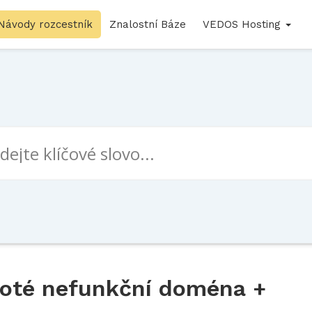
Návody rozcestník
Znalostní Báze
VEDOS Hosting
poté nefunkční doména +