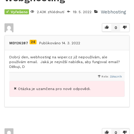
Webhosting
Vyřešeno
2.43K zhlédnutí
19. 5. 2022
0
24
MD126287
Publikováno 14. 3. 2022
Dobrý den, webhosting na wiper.cz již nepoužívám, ale
používám email. Jaká je nejnižší nabídka, aby fungoval email?
Děkuji, D
Role:
Zákazník
Otázka je uzamčena pro nové odpovědi.
0