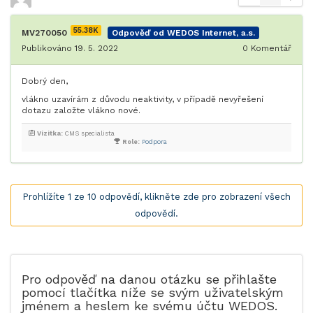
55.38K
MV270050
Odpověď od WEDOS Internet, a.s.
Publikováno 19. 5. 2022
0
Komentář
Dobrý den,
vlákno uzavírám z důvodu neaktivity, v případě nevyřešení
dotazu založte vlákno nové.
Vizitka:
CMS specialista
Role:
Podpora
Prohlížíte 1 ze 10 odpovědí, klikněte zde pro zobrazení všech
odpovědí.
Pro odpověď na danou otázku se přihlašte
pomocí tlačítka níže se svým uživatelským
jménem a heslem ke svému účtu WEDOS.