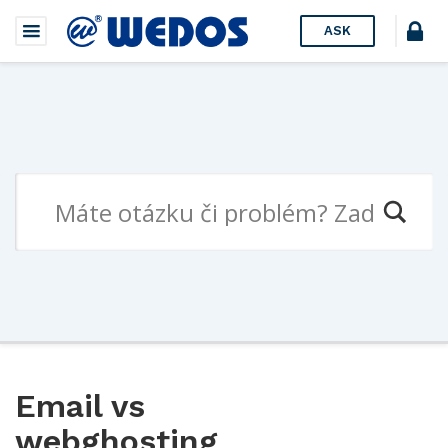
ASK
Email vs
webghosting