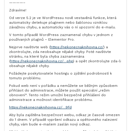
————–
Zdravíme!
Od verze 5.2 je ve WordPressu nově vestavěná funkce, která
automaticky detekuje pluginem nebo šablonou vzniklou
závažnou chybu, a automaticky vás o ní upozorní do e-mailu.
V tomto případě WordPress zaznamenal chybu v jednom z
používaných pluginů – Elementor Pro.
Nejprve navštivte web (
https://nekonecnaknihovna.cz/
) a
zkontrolujte, zda neobsahuje nějaké chyby. Poté navštivte
stránku, na které byla chyba zaznamenána
(
https://nekonecnaknihovna.cz/…php
) a opět zkontrolujte zda-li
obsahuje nějaké chyby.
Požádejte poskytovatele hostingu o zjištění podrobností k
tomuto problému.
Pokud web není v pořádku a nemůžete se běžným způsobem
přihlásit do administrace, můžete použít speciální „režim
obnovení“. Tento režim umožní bezpečné přihlášení do
administrace a možnost identifikace problému.
https://nekonecnaknihovna.cz/…9fd
Aby byla zajištěna bezpečnost webu, odkaz je časově omezen
do 1 dnem. V případě vypršení odkazu a opětovného nalezení
chyby, vám bude e-mailem zaslán nový odkaz.