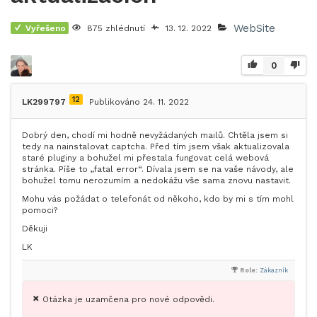
WebSite
Vyřešeno
875 zhlédnutí
13. 12. 2022
0
12
LK299797
Publikováno 24. 11. 2022
Dobrý den, chodí mi hodně nevyžádaných mailů. Chtěla jsem si
tedy na nainstalovat captcha. Před tím jsem však aktualizovala
staré pluginy a bohužel mi přestala fungovat celá webová
stránka. Píše to „fatal error“. Dívala jsem se na vaše návody, ale
bohužel tomu nerozumím a nedokážu vše sama znovu nastavit.
Mohu vás požádat o telefonát od někoho, kdo by mi s tím mohl
pomoci?
Děkuji
LK
Role:
Zákazník
Otázka je uzamčena pro nové odpovědi.