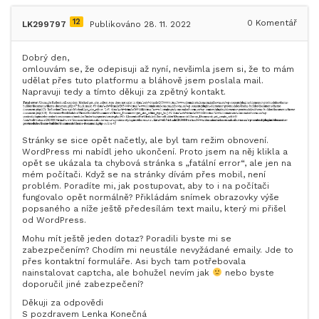
12
0
Komentář
LK299797
Publikováno 28. 11. 2022
Dobrý den,
omlouvám se, že odepisuji až nyní, nevšimla jsem si, že to mám
udělat přes tuto platformu a bláhově jsem poslala mail.
Napravuji tedy a tímto děkuji za zpětný kontakt.
Stránky se sice opět načetly, ale byl tam režim obnovení.
WordPress mi nabídl jeho ukončení. Proto jsem na něj klikla a
opět se ukázala ta chybová
stránka s „fatální error“, ale jen na
mém počítači. Když se na stránky dívám přes mobil, není
problém. Poradíte mi, jak postupovat, aby to i na počítači
fungovalo opět normálně? Přikládám snímek obrazovky výše
popsaného a níže ještě předesílám text mailu, který mi přišel
od WordPress.
Mohu mít ještě jeden dotaz? Poradili byste mi se
zabezpečením? Chodím mi neustále nevyžádané emaily. Jde to
přes kontaktní formuláře. Asi bych tam potřebovala
nainstalovat captcha, ale bohužel nevím jak
nebo byste
doporučil jiné zabezpečení?
Děkuji za odpovědi
S pozdravem Lenka Konečná