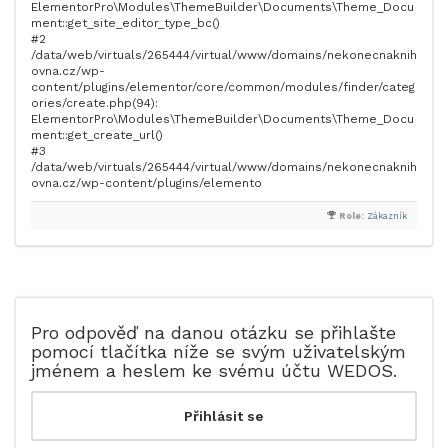
ElementorPro\Modules\ThemeBuilder\Documents\Theme_Docu
ment::get_site_editor_type_bc()
#2
/data/web/virtuals/265444/virtual/www/domains/nekonecnaknih
ovna.cz/wp-
content/plugins/elementor/core/common/modules/finder/categ
ories/create.php(94):
ElementorPro\Modules\ThemeBuilder\Documents\Theme_Docu
ment::get_create_url()
#3
/data/web/virtuals/265444/virtual/www/domains/nekonecnaknih
ovna.cz/wp-content/plugins/elemento
Role:
Zákazník
Pro odpověď na danou otázku se přihlašte
pomocí tlačítka níže se svým uživatelským
jménem a heslem ke svému účtu WEDOS.