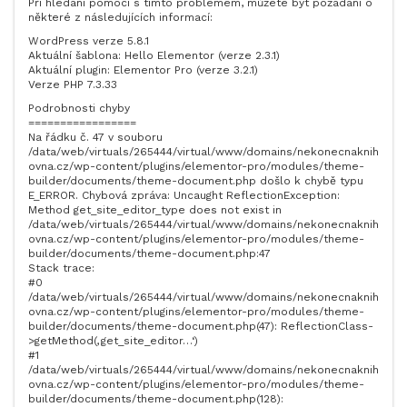
Při hledání pomoci s tímto problémem, můžete být požádáni o
některé z následujících informací:
WordPress verze 5.8.1
Aktuální šablona: Hello Elementor (verze 2.3.1)
Aktuální plugin: Elementor Pro (verze 3.2.1)
Verze PHP 7.3.33
Podrobnosti chyby
=================
Na řádku č. 47 v souboru
/data/web/virtuals/265444/virtual/www/domains/nekonecnaknih
ovna.cz/wp-content/plugins/elementor-pro/modules/theme-
builder/documents/theme-document.php došlo k chybě typu
E_ERROR. Chybová zpráva: Uncaught ReflectionException:
Method get_site_editor_type does not exist in
/data/web/virtuals/265444/virtual/www/domains/nekonecnaknih
ovna.cz/wp-content/plugins/elementor-pro/modules/theme-
builder/documents/theme-document.php:47
Stack trace:
#0
/data/web/virtuals/265444/virtual/www/domains/nekonecnaknih
ovna.cz/wp-content/plugins/elementor-pro/modules/theme-
builder/documents/theme-document.php(47): ReflectionClass-
>getMethod(‚get_site_editor…‘)
#1
/data/web/virtuals/265444/virtual/www/domains/nekonecnaknih
ovna.cz/wp-content/plugins/elementor-pro/modules/theme-
builder/documents/theme-document.php(128):