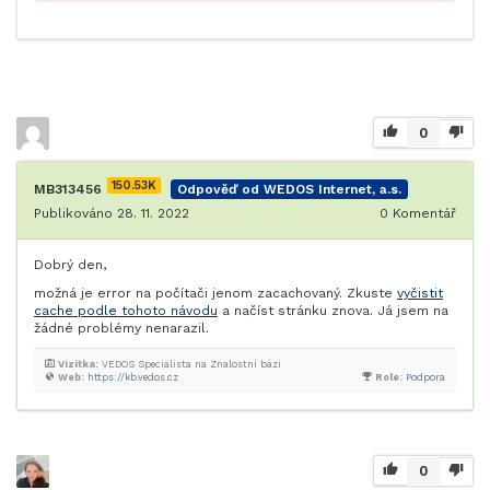
0
150.53K
MB313456
Odpověď od WEDOS Internet, a.s.
Publikováno 28. 11. 2022
0
Komentář
Dobrý den,
možná je error na počítači jenom zacachovaný. Zkuste
vyčistit
cache podle tohoto návodu
a načíst stránku znova. Já jsem na
žádné problémy nenarazil.
Vizitka:
VEDOS Specialista na Znalostní bázi
Web:
https://kb.vedos.cz
Role:
Podpora
0