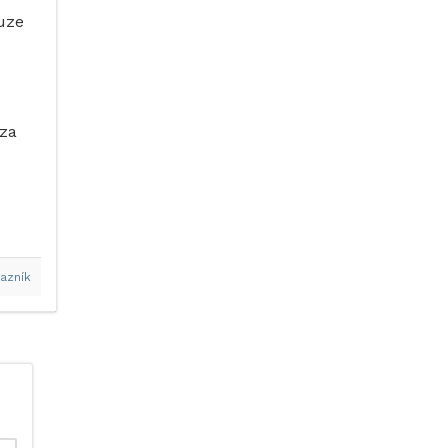
uze
 za
azník