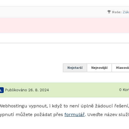
Role:
Zák
Nejstarší
Nejnovější
Hlasová
0
Kom
.
Publikováno 26. 8. 2024
ebhostingu vypnout, i když to není úplně žádoucí řešení
vypnutí můžete požádat přes
formulář
. Uveďte název služ