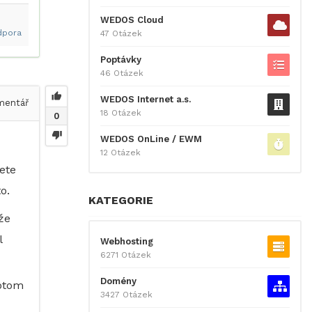
WEDOS Cloud
dpora
47 Otázek
Poptávky
46 Otázek
WEDOS Internet a.s.
entář
18 Otázek
0
WEDOS OnLine / EWM
12 Otázek
ete
o.
KATEGORIE
že
l
Webhosting
6271 Otázek
Domény
Potom
3427 Otázek