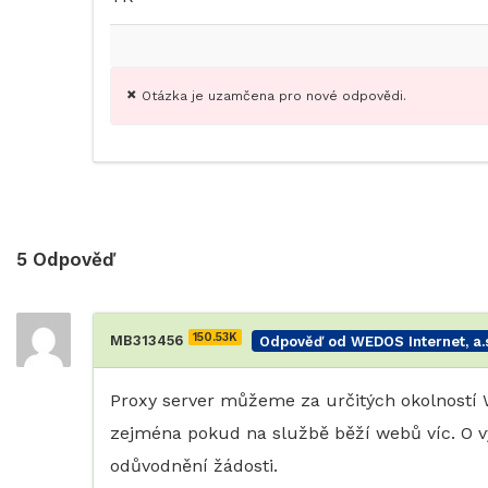
Otázka je uzamčena pro nové odpovědi.
5
Odpověď
150.53K
MB313456
Odpověď od WEDOS Internet, a.s
Proxy server můžeme za určitých okolností W
zejména pokud na službě běží webů víc. O 
odůvodnění žádosti.