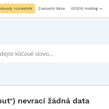
Návody rozcestník
Znalostní Báze
VEDOS Hosting
put‘) nevrací žádná data