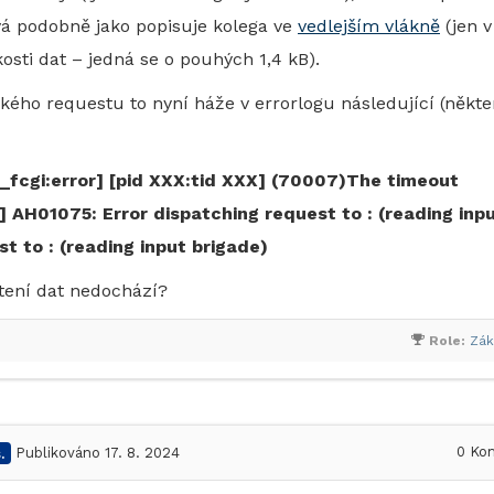
vá podobně jako popisuje kolega ve
vedlejším vlákně
(jen v
osti dat – jedná se o pouhých 1,4 kB).
kého requestu to nyní háže v errorlogu následující (někte
fcgi:error] [pid XXX:tid XXX] (70007)The timeout
X] AH01075: Error dispatching request to : (reading inp
t to : (reading input brigade)
tení dat nedochází?
Role:
Zák
0
Kom
.
Publikováno 17. 8. 2024