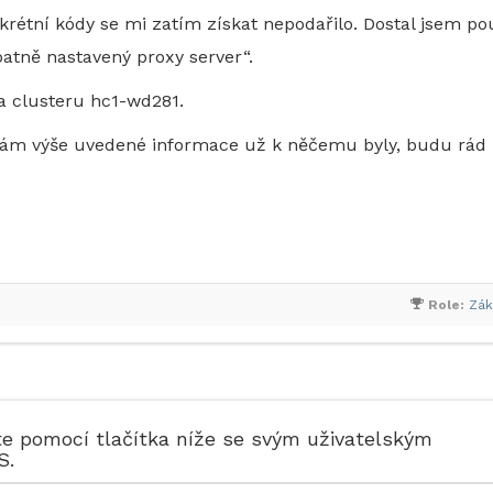
rétní kódy se mi zatím získat nepodařilo. Dostal jsem po
atně nastavený proxy server“.
na clusteru hc1-wd281.
 vám výše uvedené informace už k něčemu byly, budu rád
Role:
Zák
te pomocí tlačítka níže se svým uživatelským
S.