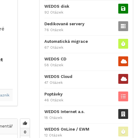
WEDOS disk
92 Otázek
Dedikované servery
ré
76 Otázek
Automatická migrace
67 Otázek
WEDOS CD
ut
58 Otázek
WEDOS Cloud
47 Otázek
Poptávky
azník
46 Otázek
WEDOS Internet a.s.
18 Otázek
entář
WEDOS OnLine / EWM
0
12 Otázek