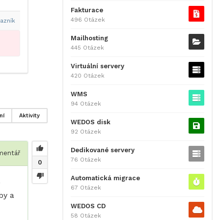
Fakturace
496 Otázek
azník
Mailhosting
445 Otázek
Virtuální servery
420 Otázek
WMS
94 Otázek
ní
Aktivity
WEDOS disk
92 Otázek
Dedikované servery
entář
76 Otázek
0
Automatická migrace
,
67 Otázek
by a
WEDOS CD
58 Otázek