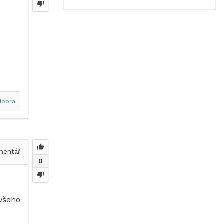
dpora
entář
0
 všeho