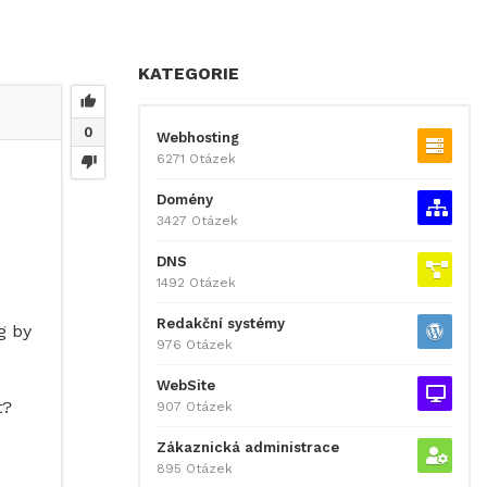
KATEGORIE
0
Webhosting
6271 Otázek
Domény
3427 Otázek
DNS
1492 Otázek
Redakční systémy
g by
976 Otázek
WebSite
t?
907 Otázek
Zákaznická administrace
895 Otázek