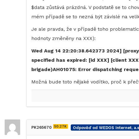
$data zůstává prázdná. V podstatě se to cho
mém případě se to nezná být závislé na velik
Je ale pravda, že v případě toho problematic
hodnoty změněny na XXX):
Wed Aug 14 22:20:38.642373 2024] [proxy_
specified has expired: [id XXX] [client XX
brigade)AH01075: Error dispatching reques
Možná bude toto nějaké vodítko, proč k přeč
50.27K
PK265670
Odpověď od WEDOS Internet, a.s