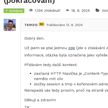
(pokračování)
1.15K zhlédnutí
16. 9. 2024
Web
Vyřešeno
84
TK91313
Publikováno 13. 8. 2024
Dobrý den.
Už jsem se ptal jednou
zde
(jde o získávání 
informace, otázka byla označena jako vyřešen
Přidávám tedy další kontext:
zasílaná HTTP hlavička je „Content-Type
nemělo mít vliv
složky session a tmp v kořenovém adr
Nenapadá vás tedy prosím, proč na straně 
Děkuji a zdravím
TK