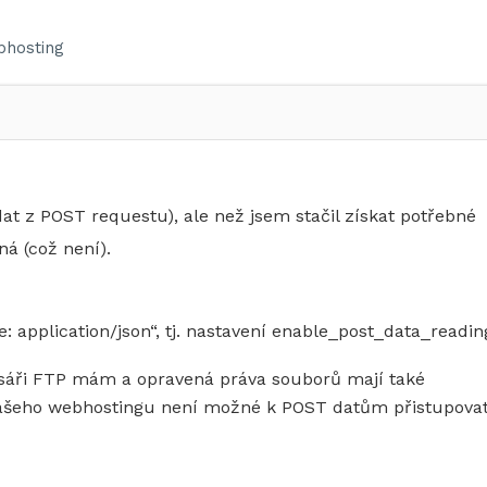
hosting
dat z POST requestu), ale než jsem stačil získat potřebné
á (což není).
: application/json“, tj. nastavení enable_post_data_readin
esáři FTP mám a opravená práva souborů mají také
vašeho webhostingu není možné k POST datům přistupova