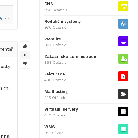
DNS
1492 Otázek
dpora
Redakční systémy
976 Otázek
WebSite
907 Otázek
entář
0
Zákaznická administrace
895 Otázek
posty
Fakturace
496 Otázek
m mi
Mailhosting
445 Otázek
Virtuální servery
420 Otázek
WMS
94 Otázek
ěnná