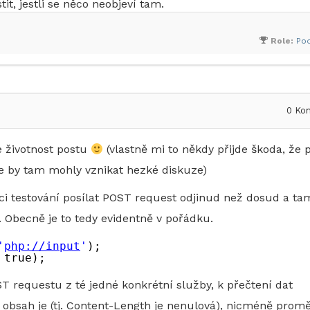
stit, jestli se něco neobjeví tam.
Role:
Po
0
Kom
e životnost postu
(vlastně mi to někdy přijde škoda, že 
e by tam mohly vznikat hezké diskuze)
ci testování posílat POST request odjinud než dosud a ta
. Obecně je to tedy evidentně v pořádku.
'
php://input
'
);
 true);
 requestu z té jedné konkrétní služby, k přečtení dat
ý obsah je (tj. Content-Length je nenulová), nicméně prom