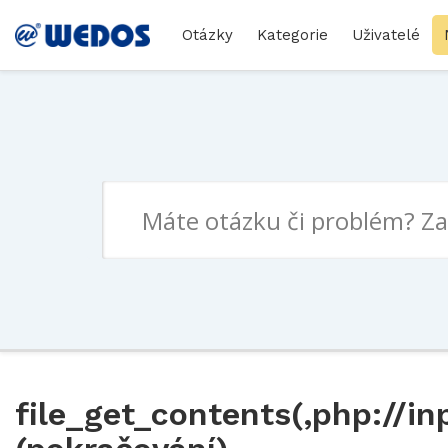
Otázky
Kategorie
Uživatelé
file_get_contents(‚php://in