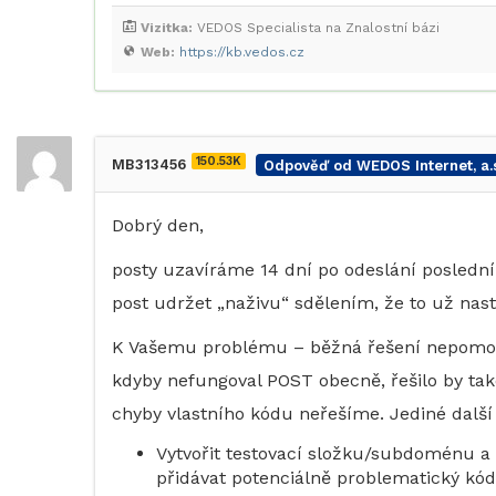
Vizitka:
VEDOS Specialista na Znalostní bázi
Web:
https://kb.vedos.cz
150.53K
MB313456
Odpověď od WEDOS Internet, a.s
Dobrý den,
posty uzavíráme 14 dní po odeslání posledn
post udržet „naživu“ sdělením, že to už nast
K Vašemu problému – běžná řešení nepomohl
kdyby nefungoval POST obecně, řešilo by ta
chyby vlastního kódu neřešíme. Jediné další 
Vytvořit testovací složku/subdoménu a
přidávat potenciálně problematický kód