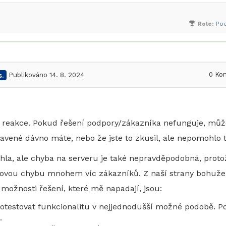
Role:
Po
0
Kom
.
Publikováno 14. 8. 2024
í reakce. Pokud řešení podpory/zákazníka nefunguje, můž
avené dávno máte, nebo že jste to zkusil, ale nepomohlo t
a, ale chyba na serveru je také nepravděpodobná, proto
kovou chybu mnohem víc zákazníků. Z naší strany bohuže
možnosti řešení, které mě napadají, jsou:
 otestovat funkcionalitu v nejjednodušší možné podobě. 
.