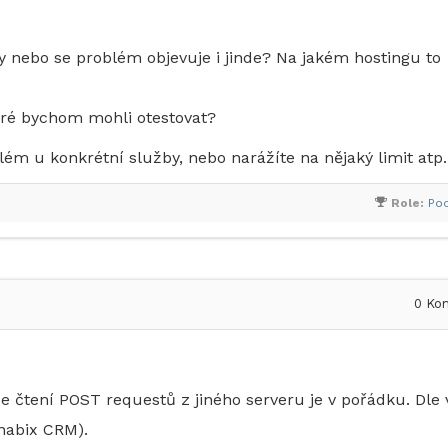
y nebo se problém objevuje i jinde? Na jakém hostingu to
eré bychom mohli otestovat?
lém u konkrétní služby, nebo narážíte na nějaký limit atp.
Role:
Po
0
Kom
že čtení POST requestů z jiného serveru je v pořádku. Dle
nabix CRM).