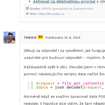
Aktivovat na Webhostingu errorlog
a zji
Vizitka:
VEDOS Specialista na Znalostní bázi
Web:
https://kb.vedos.cz
84
TK91313
Publikováno 14. 8. 2024
Děkuji za odpověď i za vysvětlení, jak funguj
uzavíráte pro budoucí odpovědi – myslím, ž
Každopádně zpět k věci. Zkoušel jsem v rám
pomocí následujícího skriptu data načíst šlo
1
$request
= 
file_get_contents
(
2
$data
= json_decode(
$request
,
Nicméně když se snažím zpracovat data POST
nedojde. V hlavičce sice vidím, že tam nějak