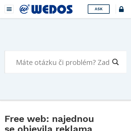
ASK
Free web: najednou
se objevila reklama