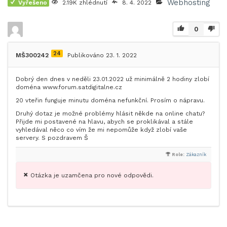
Webhosting
Vyřešeno
2.19K zhlédnutí
8. 4. 2022
0
24
MŠ300242
Publikováno 23. 1. 2022
Dobrý den dnes v neděli 23.01.2022 už minimálně 2 hodiny zlobí
doména www.forum.satdigitalne.cz
20 vteřin funguje minutu doména nefunkční. Prosím o nápravu.
Druhý dotaz je možné problémy hlásit někde na online chatu?
Přijde mi postavené na hlavu, abych se proklikával a stále
vyhledával něco co vím že mi nepomůže když zlobí vaše
servery. S pozdravem Š
Role:
Zákazník
Otázka je uzamčena pro nové odpovědi.