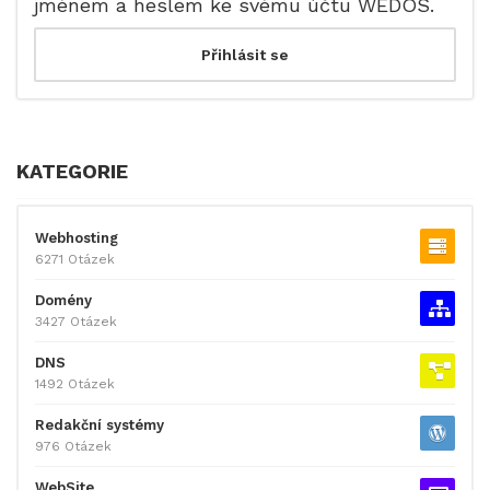
jménem a heslem ke svému účtu WEDOS.
KATEGORIE
Webhosting
6271 Otázek
Domény
3427 Otázek
DNS
1492 Otázek
Redakční systémy
976 Otázek
WebSite