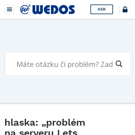
ASK
hlaska: „problém
na serveru Lets