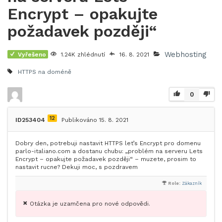
Encrypt – opakujte
požadavek později“
Webhosting
Vyřešeno
1.24K zhlédnutí
16. 8. 2021
HTTPS na doméně
0
12
ID253404
Publikováno 15. 8. 2021
Dobry den, potrebuji nastavit HTTPS let’s Encrypt pro domenu
parlo-italiano.com a dostanu chubu: „problém na serveru Lets
Encrypt – opakujte požadavek později“ – muzete, prosim to
nastavit rucne? Dekuji moc, s pozdravem
Role:
Zákazník
Otázka je uzamčena pro nové odpovědi.