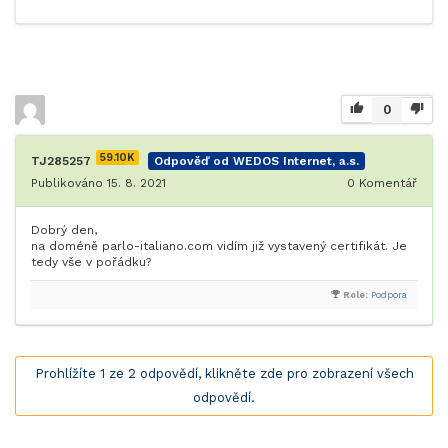
0
59.10K
TJ285257
Odpověď od WEDOS Internet, a.s.
Publikováno 15. 8. 2021
0
Komentář
Dobrý den,
na doméně parlo-italiano.com vidím již vystavený certifikát. Je
tedy vše v pořádku?
Role:
Podpora
Prohlížíte 1 ze 2 odpovědí, klikněte zde pro zobrazení všech
odpovědí.