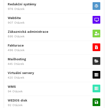
Redakční systémy
976 Otázek
WebSite
907 Otázek
Zákaznická administrace
895 Otázek
Fakturace
496 Otázek
Mailhosting
445 Otázek
Virtuální servery
420 Otázek
WMS
94 Otázek
WEDOS disk
92 Otázek