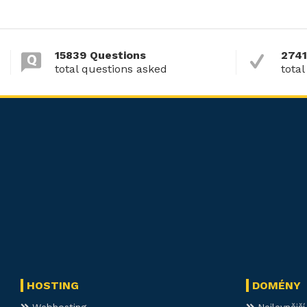
15839 Questions
2741
total questions asked
total
HOSTING
DOMÉNY