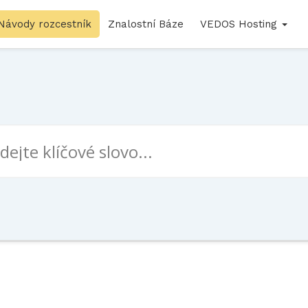
Návody rozcestník
Znalostní Báze
VEDOS Hosting