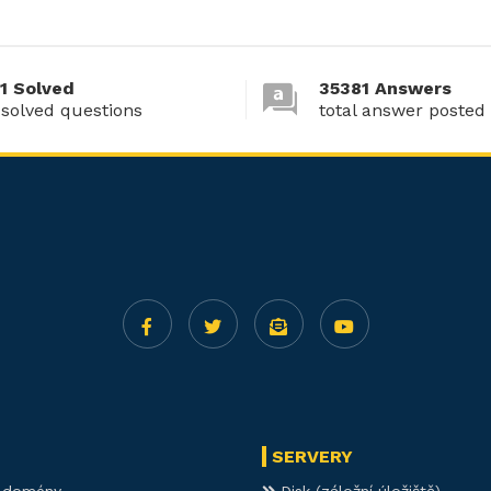
1 Solved
35381 Answers
 solved questions
total answer posted
SERVERY