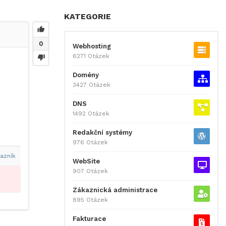
KATEGORIE
0
Webhosting
6271 Otázek
Domény
3427 Otázek
DNS
1492 Otázek
Redakční systémy
976 Otázek
azník
WebSite
907 Otázek
Zákaznická administrace
895 Otázek
Fakturace