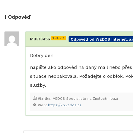
1
Odpověď
150.53K
MB313456
Odpověď od WEDOS Internet, a.s
Dobrý den,
napište ako odpověď na daný mail nebo přes 
situace neopakovala. Požádejte o odblok. P
služby.
Vizitka:
VEDOS Specialista na Znalostní bázi
Web:
https://kb.vedos.cz