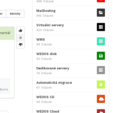
496 Otázek
Mailhosting
ní
Aktivity
445 Otázek
Virtuální servery
420 Otázek
entář
0
WMS
94 Otázek
WEDOS disk
e
92 Otázek
Dedikované servery
76 Otázek
Automatická migrace
67 Otázek
dpora
WEDOS CD
58 Otázek
WEDOS Cloud