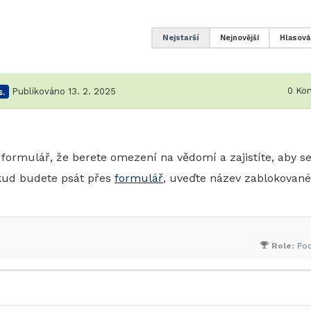
Nejstarší
Nejnovější
Hlasová
0
Kom
.
Publikováno 13. 2. 2025
formulář, že berete omezení na vědomí a zajistíte, aby s
okud budete psát přes
formulář
, uveďte název zablokované
Role:
Po