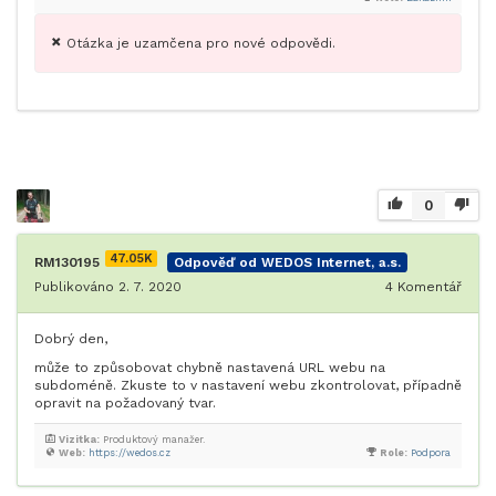
Otázka je uzamčena pro nové odpovědi.
0
47.05K
RM130195
Odpověď od WEDOS Internet, a.s.
Publikováno 2. 7. 2020
4
Komentář
Dobrý den,
může to způsobovat chybně nastavená URL webu na
subdoméně. Zkuste to v nastavení webu zkontrolovat, případně
opravit na požadovaný tvar.
Vizitka:
Produktový manažer.
Web:
https://wedos.cz
Role:
Podpora