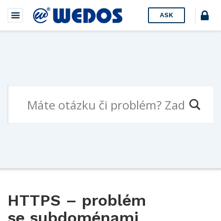
ASK
HTTPS – problém
se subdoménami