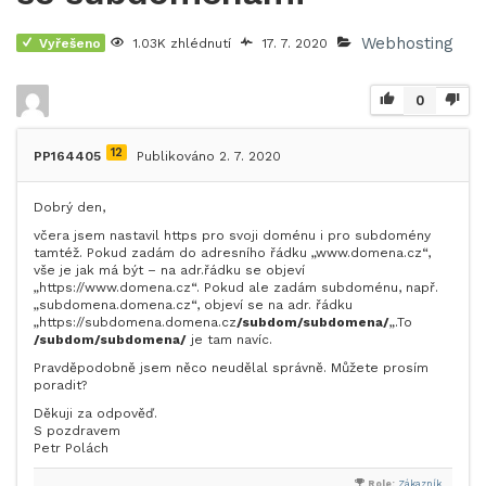
Webhosting
Vyřešeno
1.03K zhlédnutí
17. 7. 2020
0
12
PP164405
Publikováno 2. 7. 2020
Dobrý den,
včera jsem nastavil https pro svoji doménu i pro subdomény
tamtéž. Pokud zadám do adresního řádku „www.domena.cz“,
vše je jak má být – na adr.řádku se objeví
„https://www.domena.cz“. Pokud ale zadám subdoménu, např.
„subdomena.domena.cz“, objeví se na adr. řádku
„https://subdomena.domena.cz
/subdom/subdomena/
„.To
/subdom/subdomena/
je tam navíc.
Pravděpodobně jsem něco neudělal správně. Můžete prosím
poradit?
Děkuji za odpověď.
S pozdravem
Petr Polách
Role:
Zákazník