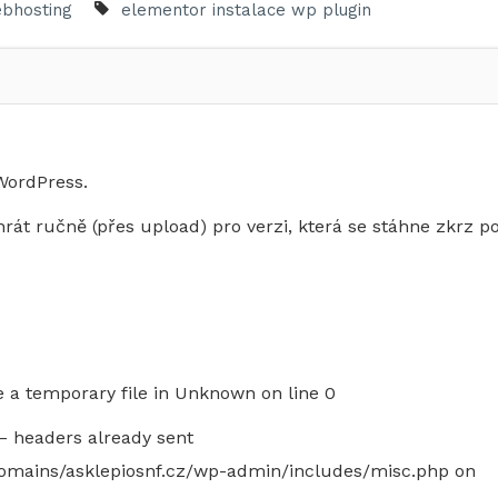
bhosting
elementor
instalace wp
plugin
 WordPress.
rát ručně (přes upload) pro verzi, která se stáhne zkrz po
e a temporary file in Unknown on line 0
– headers already sent
domains/asklepiosnf.cz/wp-admin/includes/misc.php on