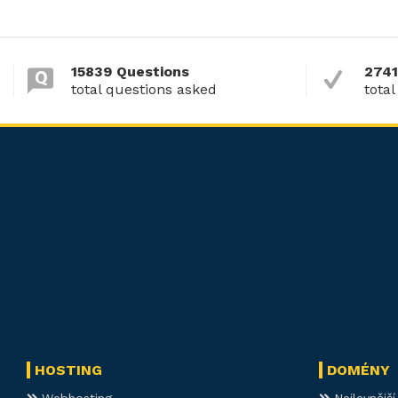
15839 Questions
2741
total questions asked
total
HOSTING
DOMÉNY