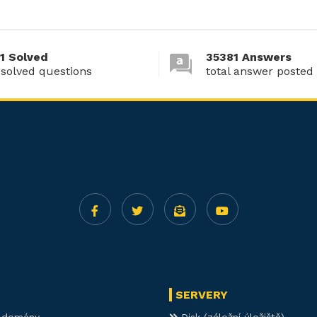
1 Solved
35381 Answers
 solved questions
total answer posted
SERVERY