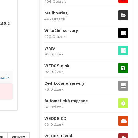
496 Otázek
Mailhosting
445 Otázek
 6865
Virtuální servery
420 Otázek
WMS
94 Otázek
WEDOS disk
92 Otázek
azník
Dedikované servery
76 Otázek
Automatická migrace
67 Otázek
WEDOS CD
58 Otázek
WEDOS Cloud
ní
Aktivity