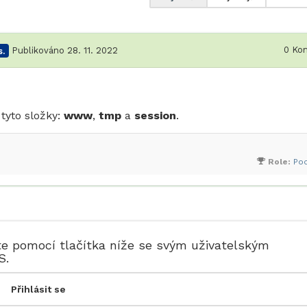
0
Kom
.
Publikováno 28. 11. 2022
 tyto složky:
www
,
tmp
a
session
.
Role:
Po
te pomocí tlačítka níže se svým uživatelským
S.