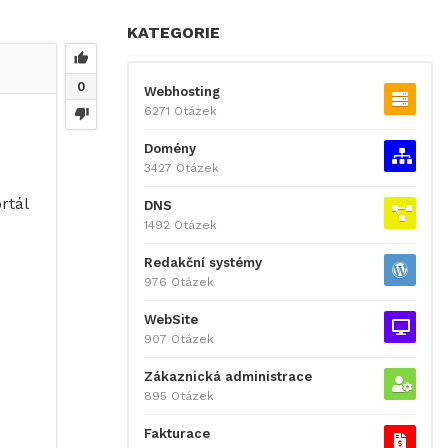
KATEGORIE
0
Webhosting
6271 Otázek
Domény
3427 Otázek
rtál
DNS
1492 Otázek
Redakční systémy
976 Otázek
WebSite
907 Otázek
Zákaznická administrace
895 Otázek
Fakturace