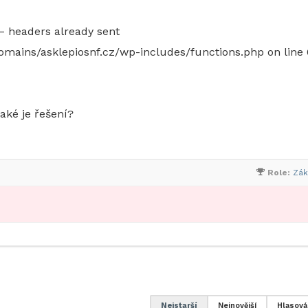
– headers already sent
omains/asklepiosnf.cz/wp-includes/functions.php on line
Jaké je řešení?
Role:
Zák
Nejstarší
Nejnovější
Hlasová