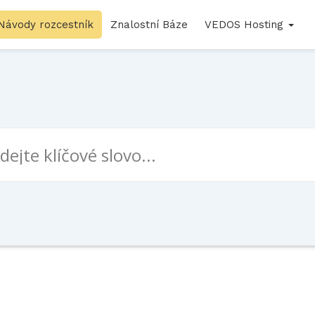
Návody rozcestník
Znalostní Báze
VEDOS Hosting