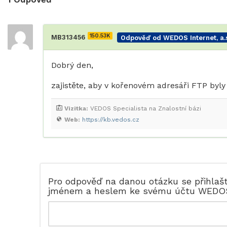
150.53K
MB313456
Odpověď od WEDOS Internet, a.s
Dobrý den,
zajistěte, aby v kořenovém adresáři FTP byly
Vizitka:
VEDOS Specialista na Znalostní bázi
Web:
https://kb.vedos.cz
Pro odpověď na danou otázku se přihlaš
jménem a heslem ke svému účtu WEDO