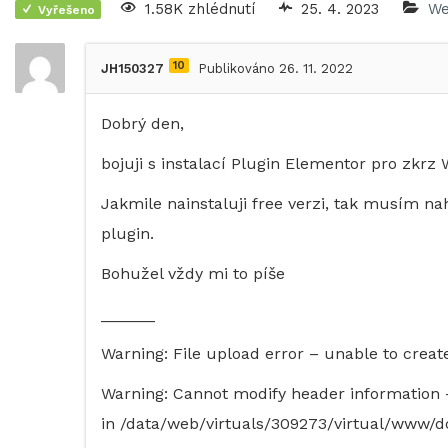
1.58K zhlédnutí
25. 4. 2023
We
Vyřešeno
10
JH150327
Publikováno 26. 11. 2022
Dobrý den,
bojuji s instalací Plugin Elementor pro zkrz
Jakmile nainstaluji free verzi, tak musím nah
plugin.
Bohužel vždy mi to píše
______
Warning: File upload error – unable to creat
Warning: Cannot modify header information 
in /data/web/virtuals/309273/virtual/www/