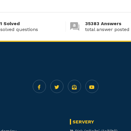
1 Solved
35383 Answers
 solved questions
total answer posted
SERVERY