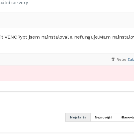
tuální servery
t VENCRypt jsem nainstaloval a nefunguje.Mam nainstalo
Role:
Zák
Nejstarší
Nejnovější
Hlasová