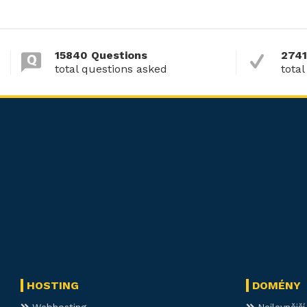
15840 Questions
2741
total questions asked
total
HOSTING
DOMÉNY