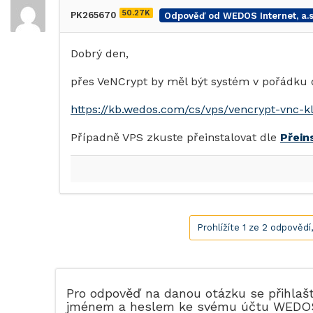
50.27K
PK265670
Odpověď od WEDOS Internet, a.s
Dobrý den,
přes VeNCrypt by měl být systém v pořádku 
https://kb.wedos.com/cs/vps/vencrypt-vnc-kl
Případně VPS zkuste přeinstalovat dle
Přein
Prohlížíte 1 ze 2 odpovědí
Pro odpověď na danou otázku se přihlaš
jménem a heslem ke svému účtu WEDO