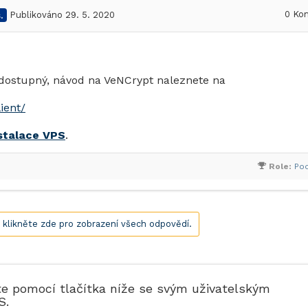
0
Kom
.
Publikováno 29. 5. 2020
dostupný, návod na VeNCrypt naleznete na
ient/
stalace VPS
.
Role:
Po
, klikněte zde pro zobrazení všech odpovědí.
te pomocí tlačítka níže se svým uživatelským
S.