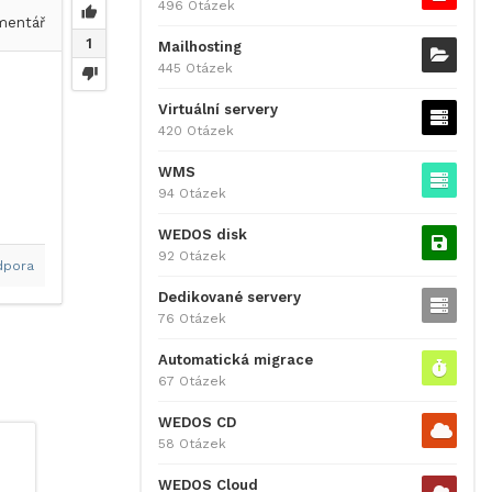
496 Otázek
entář
1
Mailhosting
445 Otázek
Virtuální servery
420 Otázek
WMS
94 Otázek
WEDOS disk
92 Otázek
dpora
Dedikované servery
76 Otázek
Automatická migrace
67 Otázek
WEDOS CD
58 Otázek
WEDOS Cloud