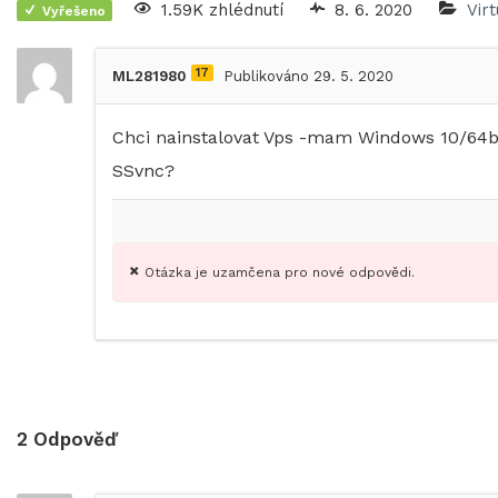
1.59K zhlédnutí
8. 6. 2020
Vir
Vyřešeno
17
ML281980
Publikováno 29. 5. 2020
Chci nainstalovat Vps -mam Windows 10/64bi
SSvnc?
Otázka je uzamčena pro nové odpovědi.
2
Odpověď