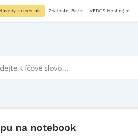
Návody rozcestník
Znalostní Báze
VEDOS Hosting
upu na notebook