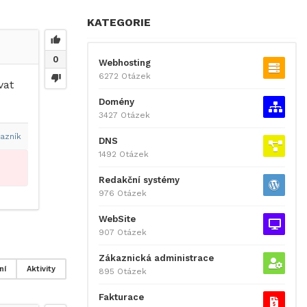
KATEGORIE
0
Webhosting
6272 Otázek
vat
Domény
3427 Otázek
azník
DNS
1492 Otázek
Redakční systémy
976 Otázek
WebSite
907 Otázek
Zákaznická administrace
ní
Aktivity
895 Otázek
Fakturace