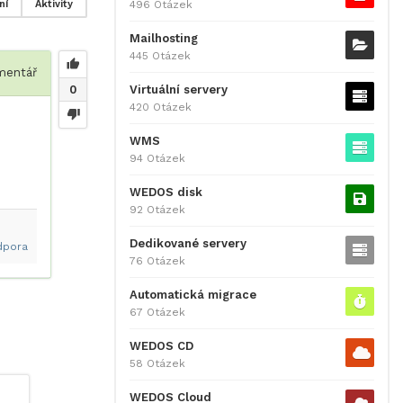
496 Otázek
ní
Aktivity
Mailhosting
445 Otázek
entář
Virtuální servery
0
420 Otázek
WMS
94 Otázek
WEDOS disk
92 Otázek
Dedikované servery
dpora
76 Otázek
Automatická migrace
67 Otázek
WEDOS CD
58 Otázek
WEDOS Cloud