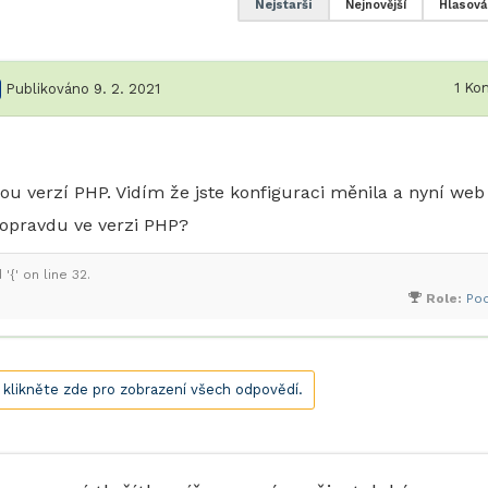
Nejstarší
Nejnovější
Hlasová
1
Kom
Publikováno 9. 2. 2021
u verzí PHP. Vidím že jste konfiguraci měnila a nyní web
opravdu ve verzi PHP?
{' on line 32.
Role:
Po
, klikněte zde pro zobrazení všech odpovědí.