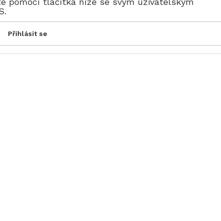
te pomocí tlačítka níže se svým uživatelským
S.