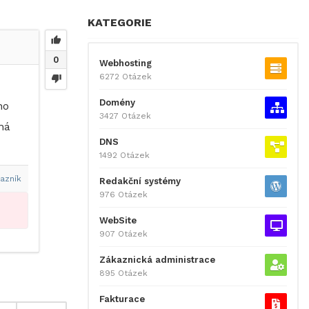
KATEGORIE
0
Webhosting
6272 Otázek
Domény
ho
3427 Otázek
ná
DNS
1492 Otázek
azník
Redakční systémy
976 Otázek
WebSite
907 Otázek
Zákaznická administrace
895 Otázek
Fakturace