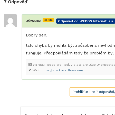
7
Odpověď
53.63K
JŠ255861
Odpověď od WEDOS Internet, a.s.
Dobrý den,
tato chyba by mohla být způsobena nevhodno
funguje. Předpokládám tedy že problém byl 
Vizitka:
Roses are Red, Violets are Blue Unexpected '
Web:
https://stackoverflow.com/
Prohlížíte 1 ze 7 odpovědí