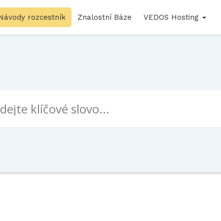
Návody rozcestník
Znalostní Báze
VEDOS Hosting