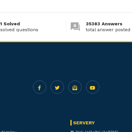
1 Solved
35383 Answers
 solved questions
total answer posted
SERVERY