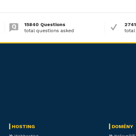
15840 Questions
2741
total questions asked
total
HOSTING
DOMÉNY