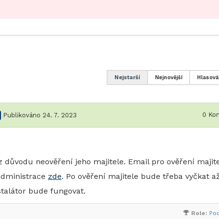
Nejstarší
Nejnovější
Hlasová
0
Kom
Publikováno 24. 7. 2023
ůvodu neověření jeho majitele. Email pro ověření majite
administrace
zde
. Po ověření majitele bude třeba vyčkat a
talátor bude fungovat.
Role:
Po