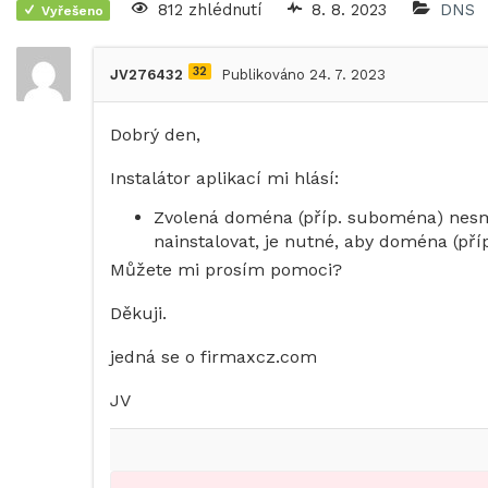
812 zhlédnutí
8. 8. 2023
DNS
Vyřešeno
32
JV276432
Publikováno 24. 7. 2023
Dobrý den,
Instalátor aplikací mi hlásí:
Zvolená doména (příp. suboména) nesmě
nainstalovat, je nutné, aby doména (př
Můžete mi prosím pomoci?
Děkuji.
jedná se o firmaxcz.com
JV