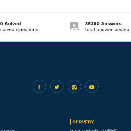
0 Solved
35380 Answers
 solved questions
total answer posted
SERVERY