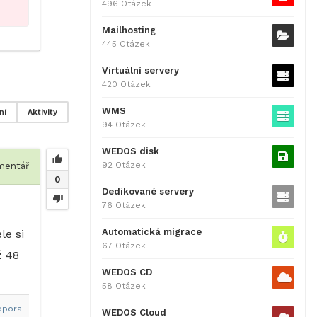
496 Otázek
Mailhosting
445 Otázek
Virtuální servery
420 Otázek
WMS
ní
Aktivity
94 Otázek
WEDOS disk
92 Otázek
entář
0
Dedikované servery
76 Otázek
Automatická migrace
le si
67 Otázek
ž 48
WEDOS CD
58 Otázek
dpora
WEDOS Cloud