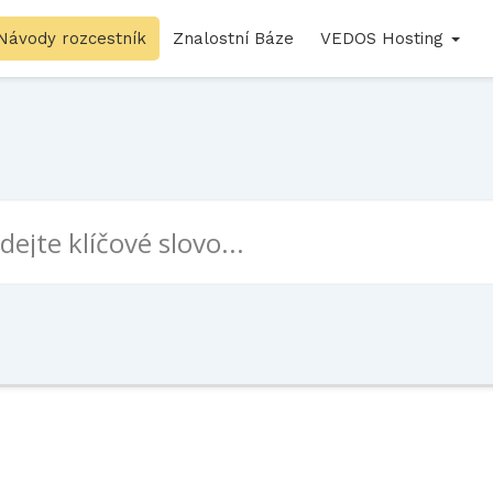
Návody rozcestník
Znalostní Báze
VEDOS Hosting