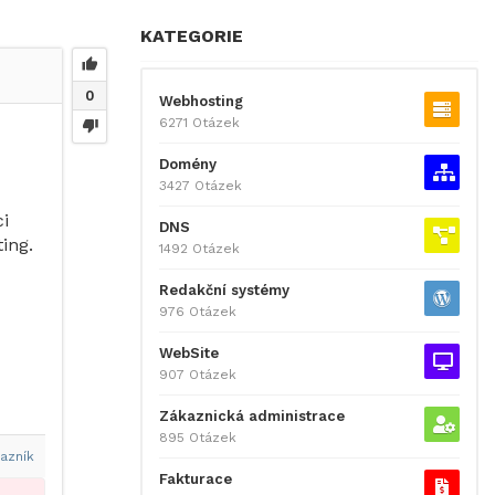
KATEGORIE
0
Webhosting
6271 Otázek
Domény
3427 Otázek
i
DNS
ing.
1492 Otázek
Redakční systémy
976 Otázek
WebSite
907 Otázek
Zákaznická administrace
895 Otázek
azník
Fakturace