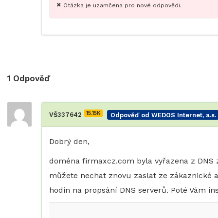
Otázka je uzamčena pro nové odpovědi.
1
Odpověď
15.15K
VŠ337642
Odpověď od WEDOS Internet, a.s.
Dobrý den,
doména firmaxcz.com byla vyřazena z DNS z d
můžete nechat znovu zaslat ze zákaznické 
hodin na propsání DNS serverů. Poté Vám ins