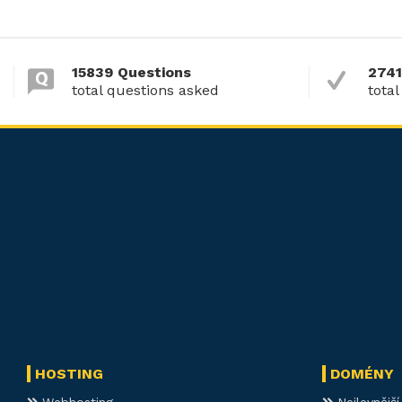
15839 Questions
2741
total questions asked
total
HOSTING
DOMÉNY