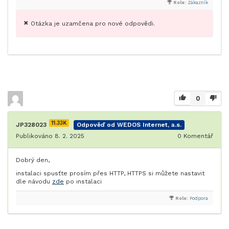
Role:
Zákazník
Otázka je uzamčena pro nové odpovědi.
0
11.33K
JP328023
Odpověď od WEDOS Internet, a.s.
Publikováno 8. 2. 2025
0
Komentář
Dobrý den,
instalaci spusťte prosím přes HTTP, HTTPS si můžete nastavit
dle návodu
zde
po instalaci
Role:
Podpora