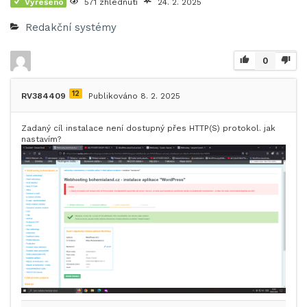
Vyřešeno
571 zhlédnutí
24. 2. 2025
Redakční systémy
0
12
RV384409
Publikováno 8. 2. 2025
Zadaný cíl instalace není dostupný přes HTTP(S) protokol. jak
nastavím?