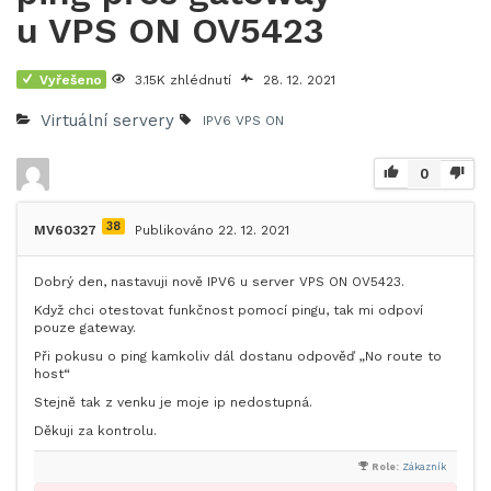
u VPS ON OV5423
Vyřešeno
3.15K zhlédnutí
28. 12. 2021
Virtuální servery
IPV6
VPS ON
0
38
MV60327
Publikováno 22. 12. 2021
Dobrý den, nastavuji nově IPV6 u server VPS ON OV5423.
Když chci otestovat funkčnost pomocí pingu, tak mi odpoví
pouze gateway.
Při pokusu o ping kamkoliv dál dostanu odpověď „No route to
host“
Stejně tak z venku je moje ip nedostupná.
Děkuji za kontrolu.
Role:
Zákazník