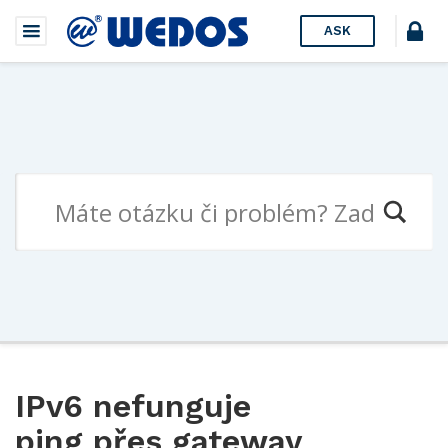
ASK
IPv6 nefunguje
ping přes gateway