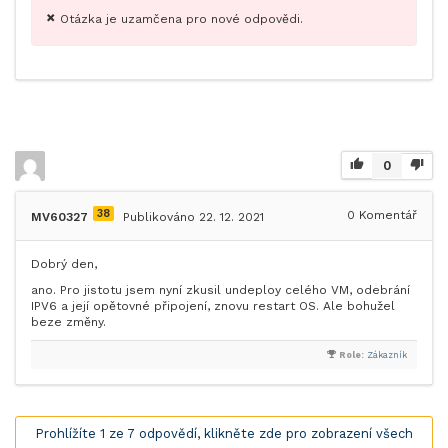
Otázka je uzamčena pro nové odpovědi.
0
38
0
Komentář
MV60327
Publikováno 22. 12. 2021
Dobrý den,
ano. Pro jistotu jsem nyní zkusil undeploy celého VM, odebrání
IPV6 a její opětovné připojení, znovu restart OS. Ale bohužel
beze změny.
Role:
Zákazník
Prohlížíte 1 ze 7 odpovědí, klikněte zde pro zobrazení všech