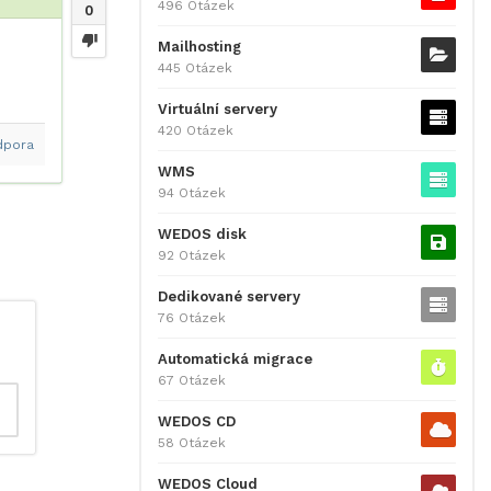
496 Otázek
0
Mailhosting
445 Otázek
Virtuální servery
420 Otázek
dpora
WMS
94 Otázek
WEDOS disk
92 Otázek
Dedikované servery
76 Otázek
Automatická migrace
67 Otázek
WEDOS CD
58 Otázek
WEDOS Cloud