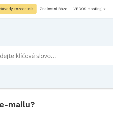
Návody rozcestník
Znalostní Báze
VEDOS Hosting
 e-mailu?