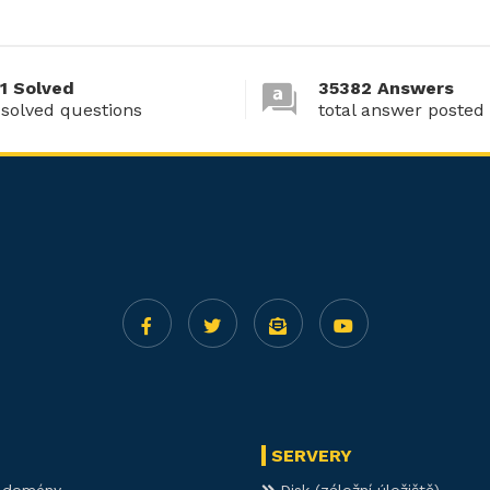
1 Solved
35382 Answers
 solved questions
total answer posted
SERVERY