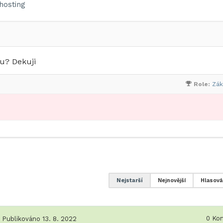
osting
u? Dekuji
Role:
Zák
Nejstarší
Nejnovější
Hlasová
0
Kom
Publikováno 13. 8. 2022