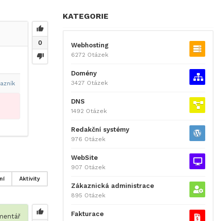
KATEGORIE
0
Webhosting
6272 Otázek
Domény
3427 Otázek
azník
DNS
1492 Otázek
Redakční systémy
976 Otázek
WebSite
907 Otázek
ní
Aktivity
Zákaznická administrace
895 Otázek
Fakturace
entář