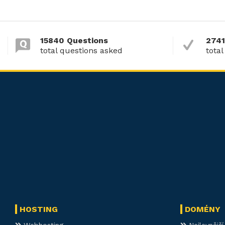
15840 Questions
2741
total questions asked
total
HOSTING
DOMÉNY