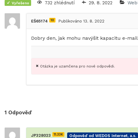
732 zhlédnutí
29. 8. 2022
Webh
Vyřešeno
10
EŠ65174
Publikováno 13. 8. 2022
Dobry den, jak mohu navýšit kapacitu e-mail
Otázka je uzamčena pro nové odpovědi.
1
Odpověď
11.33K
JP328023
Odpověď od WEDOS Internet, a.s.