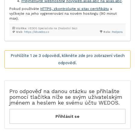
Přejmenujte webhosting novyweb.alias.abc na alias.abc
.
Pokud používáte
HTTPS, zkontrolujte si stav certifikátu
a
vyčkejte na jeho vygenerování na novém hostingu (90 minut
max).
Vizitka:
VEDOS Specialista na Znalostní bázi
Web:
https://kb.vedos.cz
Role:
Podpora
Prohlížíte 1 ze 3 odpovědí, klikněte zde pro zobrazení všech
odpovědí.
Pro odpověď na danou otázku se přihlašte
pomocí tlačítka níže se svým uživatelským
jménem a heslem ke svému účtu WEDOS.