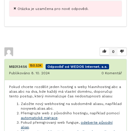
Otázka je uzamčena pro nové odpovědi.
0
150.53K
MB313456
Odpověď od WEDOS Internet, a.s.
Publikováno 8. 10. 2024
0
Komentář
Pokud chcete rozdělit jeden hosting s weby hlavnihosting.abc a
alias.abc na dva, kde každý má vlastní doménu, doporučuji
tento postup, který minimalizuje čas nedostupnosti aliasu:
Založte nový webhosting na subdoméně aliasu, například
novyweb.alias.abc.
Přemigrujte web z původního hostingu, napřklad pomocí
automatické migrace
.
Pokud přemigrovaný web funguje,
odeberte původní
alias
.