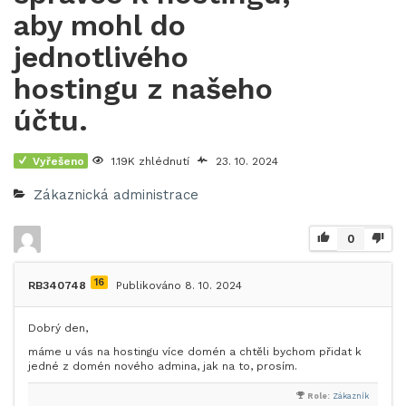
aby mohl do
jednotlivého
hostingu z našeho
účtu.
Vyřešeno
1.19K zhlédnutí
23. 10. 2024
Zákaznická administrace
0
16
RB340748
Publikováno 8. 10. 2024
Dobrý den,
máme u vás na hostingu více domén a chtěli bychom přidat k
jedné z domén nového admina, jak na to, prosím.
Role:
Zákazník