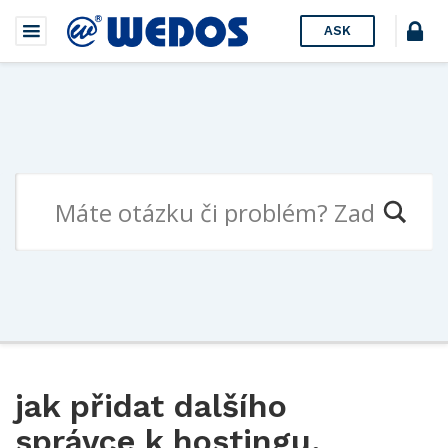
ASK
jak přidat dalšího
správce k hostingu,