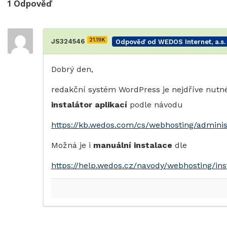
1
Odpověď
21.19K
JS324546
Odpověď od WEDOS Internet, a.s.
Dobrý den,
redakční systém WordPress je nejdříve nutné
instalátor aplikací
podle návodu
https://kb.wedos.com/cs/webhosting/adminis
Možná je i
manuální instalace
dle
https://help.wedos.cz/navody/webhosting/ins