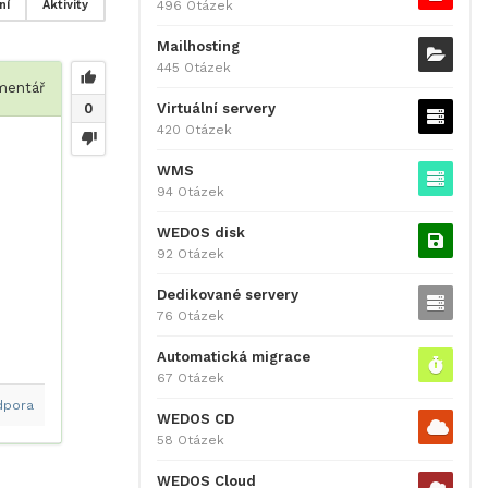
496 Otázek
ní
Aktivity
Mailhosting
445 Otázek
entář
Virtuální servery
0
420 Otázek
WMS
94 Otázek
WEDOS disk
92 Otázek
Dedikované servery
76 Otázek
Automatická migrace
67 Otázek
dpora
WEDOS CD
58 Otázek
WEDOS Cloud