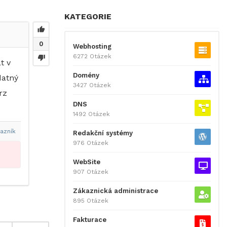
KATEGORIE
0
Webhosting
6272 Otázek
t v
Domény
datný
3427 Otázek
rz
DNS
1492 Otázek
azník
Redakční systémy
976 Otázek
WebSite
907 Otázek
Zákaznická administrace
895 Otázek
Fakturace