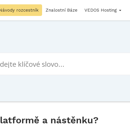
Návody rozcestník
Znalostní Báze
VEDOS Hosting
platformě a nástěnku?