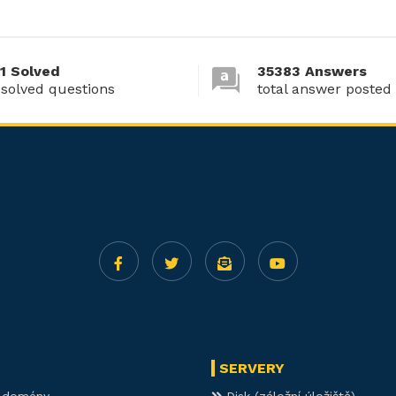
1 Solved
35383 Answers
 solved questions
total answer posted
SERVERY