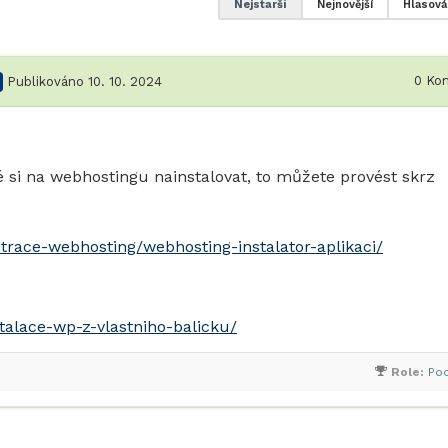
Nejstarší
Nejnovější
Hlasová
0
Kom
Publikováno 10. 10. 2024
 si na webhostingu nainstalovat, to můžete provést skrz
trace-webhosting/webhosting-instalator-aplikaci/
talace-wp-z-vlastniho-balicku/
Role:
Po