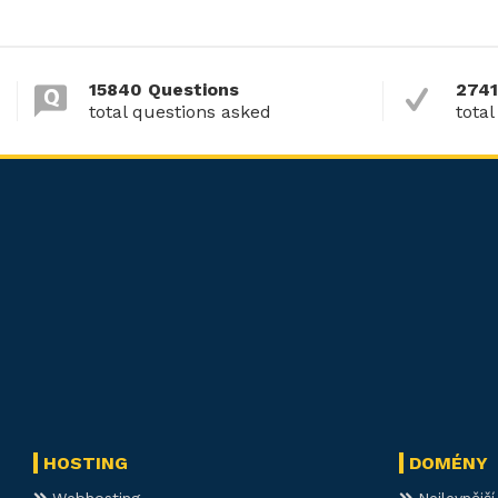
15840 Questions
2741
total questions asked
total
HOSTING
DOMÉNY