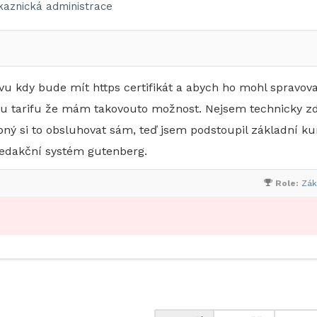
kaznická administrace
vu kdy bude mít https certifikát a abych ho mohl spravova
u tarifu že mám takovouto možnost. Nejsem technicky z
pný si to obsluhovat sám, teď jsem podstoupil základní ku
redakční systém gutenberg.
Role:
Zák