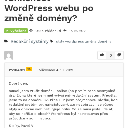
WordPress webu po
změně domény?
Vyřešeno
1.65K zhlédnutí
17. 12. 2021
Redakční systémy
styly
wordpress
změna domény
0
14
PV104911
Publikováno 4. 10. 2021
Dobrý den,
musel jsem zrušit doménu .online (po prvním roce nesmyslně
drahá), na které jsem měl vytvořený redakční systém. Předělal
jsem to na doménu CZ. Přes FTP jsem přejmenoval složku, kde
redakční systém byl nainstalovaný, ale nezobrazují se vůbec
styly a obecně web nefunguje příliš. Co se musí ještě udělat,
aby se npřišlo o obsah? WordPress byl nainstalován přes
průvodce v administraci.
S díky, Pavel V