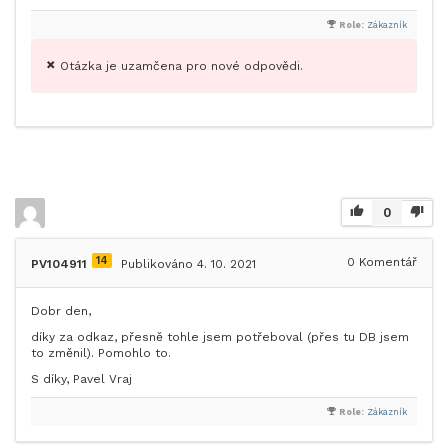
Role:
Zákazník
Otázka je uzamčena pro nové odpovědi.
0
14
0
Komentář
PV104911
Publikováno 4. 10. 2021
Dobr den,
díky za odkaz, přesně tohle jsem potřeboval (přes tu DB jsem
to změnil). Pomohlo to.
S díky, Pavel Vraj
Role:
Zákazník