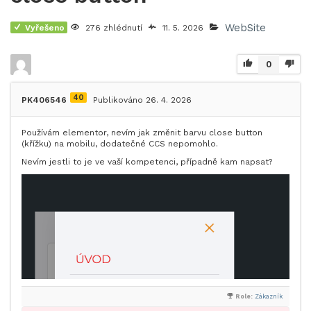
WebSite
Vyřešeno
276 zhlédnutí
11. 5. 2026
0
40
PK406546
Publikováno 26. 4. 2026
Používám elementor, nevím jak změnit barvu close button
(křížku) na mobilu, dodatečné CCS nepomohlo.
Nevím jestli to je ve vaší kompetenci, případně kam napsat?
Role:
Zákazník