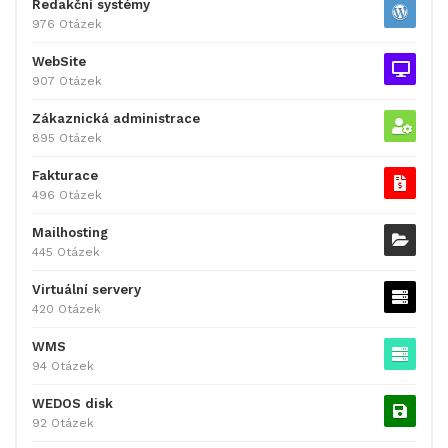
Redakční systémy
976 Otázek
WebSite
907 Otázek
Zákaznická administrace
895 Otázek
Fakturace
496 Otázek
Mailhosting
445 Otázek
Virtuální servery
420 Otázek
WMS
94 Otázek
WEDOS disk
92 Otázek