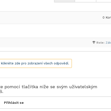
0
Kom
Role:
Zák
, klikněte zde pro zobrazení všech odpovědí.
te pomocí tlačítka níže se svým uživatelským
S.