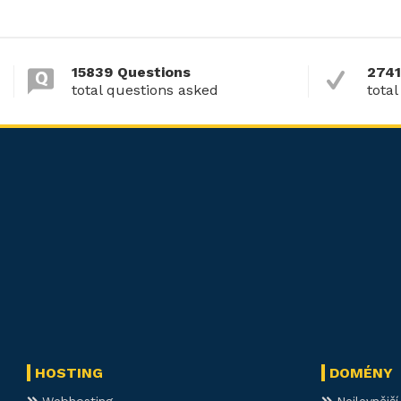
15839 Questions
2741
total questions asked
total
HOSTING
DOMÉNY