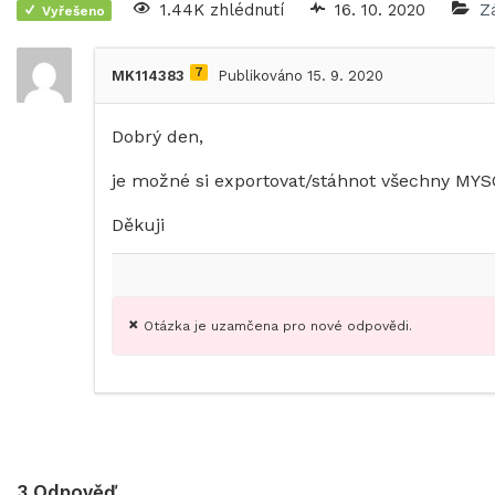
1.44K zhlédnutí
16. 10. 2020
Z
Vyřešeno
7
MK114383
Publikováno 15. 9. 2020
Dobrý den,
je možné si exportovat/stáhnot všechny MYS
Děkuji
Otázka je uzamčena pro nové odpovědi.
3
Odpověď