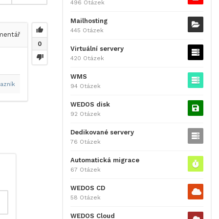
496 Otázek
Mailhosting
445 Otázek
entář
0
Virtuální servery
420 Otázek
WMS
azník
94 Otázek
WEDOS disk
92 Otázek
Dedikované servery
76 Otázek
Automatická migrace
67 Otázek
WEDOS CD
58 Otázek
WEDOS Cloud