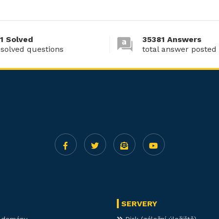
1 Solved
35381 Answers
 solved questions
total answer posted
SERVERY