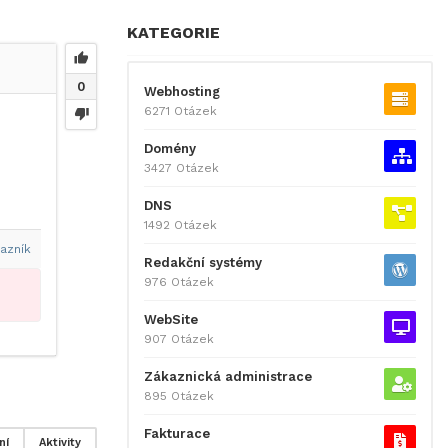
KATEGORIE
0
Webhosting
6271 Otázek
Domény
3427 Otázek
DNS
1492 Otázek
azník
Redakční systémy
976 Otázek
WebSite
907 Otázek
Zákaznická administrace
895 Otázek
Fakturace
ní
Aktivity