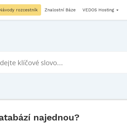
Návody rozcestník
Znalostní Báze
VEDOS Hosting
atabází najednou?