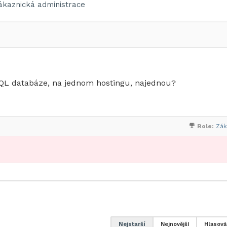
ákaznická administrace
QL databáze, na jednom hostingu, najednou?
Role:
Zák
Nejstarší
Nejnovější
Hlasová