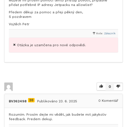
Můžete mi prosím pomoci tento přístup povolit, případně
přidat potřebné IP adresy Jetpacku na allowlist?
Předem děkuji za pomoc a přeji pěkný den,
S pozdravem
Vojtěch Petr
Role:
Zákazník
Otázka je uzamčena pro nové odpovědi.
0
20
0
Komentář
BV362498
Publikováno 23. 6. 2025
Rozumím. Prosím dejte mi vědět, jak budete mit jakykoliv
feedback. Predem dekuji.