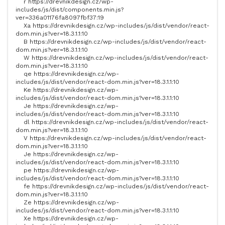
r
https://drevnikdesign.cz/wp-
includes/js/dist/components.min.js?
ver=336a01176fa8097fbf37
:
19
Xa
https://drevnikdesign.cz/wp-includes/js/dist/vendor/react-
dom.min.js?ver=18.3.1.1
:
10
B
https://drevnikdesign.cz/wp-includes/js/dist/vendor/react-
dom.min.js?ver=18.3.1.1
:
10
W
https://drevnikdesign.cz/wp-includes/js/dist/vendor/react-
dom.min.js?ver=18.3.1.1
:
10
qe
https://drevnikdesign.cz/wp-
includes/js/dist/vendor/react-dom.min.js?ver=18.3.1.1
:
10
Ke
https://drevnikdesign.cz/wp-
includes/js/dist/vendor/react-dom.min.js?ver=18.3.1.1
:
10
Je
https://drevnikdesign.cz/wp-
includes/js/dist/vendor/react-dom.min.js?ver=18.3.1.1
:
10
dl
https://drevnikdesign.cz/wp-includes/js/dist/vendor/react-
dom.min.js?ver=18.3.1.1
:
10
V
https://drevnikdesign.cz/wp-includes/js/dist/vendor/react-
dom.min.js?ver=18.3.1.1
:
10
Je
https://drevnikdesign.cz/wp-
includes/js/dist/vendor/react-dom.min.js?ver=18.3.1.1
:
10
pe
https://drevnikdesign.cz/wp-
includes/js/dist/vendor/react-dom.min.js?ver=18.3.1.1
:
10
fe
https://drevnikdesign.cz/wp-includes/js/dist/vendor/react-
dom.min.js?ver=18.3.1.1
:
10
Ze
https://drevnikdesign.cz/wp-
includes/js/dist/vendor/react-dom.min.js?ver=18.3.1.1
:
10
Xe
https://drevnikdesign.cz/wp-