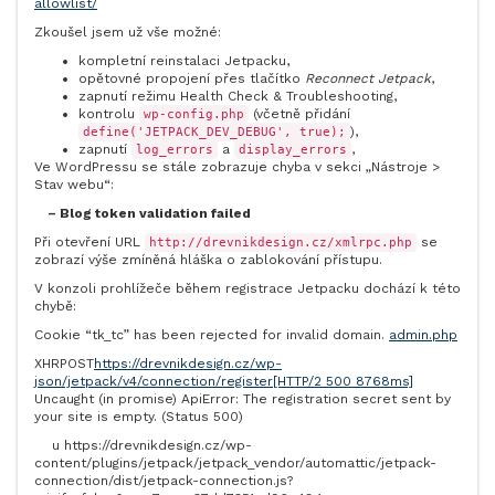
allowlist/
Zkoušel jsem už vše možné:
kompletní reinstalaci Jetpacku,
opětovné propojení přes tlačítko
Reconnect Jetpack
,
zapnutí režimu Health Check & Troubleshooting,
kontrolu
(včetně přidání
wp-config.php
),
define('JETPACK_DEV_DEBUG', true);
zapnutí
a
,
log_errors
display_errors
Ve WordPressu se stále zobrazuje chyba v sekci „Nástroje >
Stav webu“:
– Blog token validation failed
Při otevření URL
se
http://drevnikdesign.cz/xmlrpc.php
zobrazí výše zmíněná hláška o zablokování přístupu.
V konzoli prohlížeče během registrace Jetpacku dochází k této
chybě:
Cookie “tk_tc” has been rejected for invalid domain.
admin.php
XHR
POST
https://drevnikdesign.cz/wp-
json/jetpack/v4/connection/register
[HTTP/2
500
8768ms]
Uncaught (in promise)
ApiError:
The registration secret sent by
your site is empty. (Status 500)
u
https://drevnikdesign.cz/wp-
content/plugins/jetpack/jetpack_vendor/automattic/jetpack-
connection/dist/jetpack-connection.js?