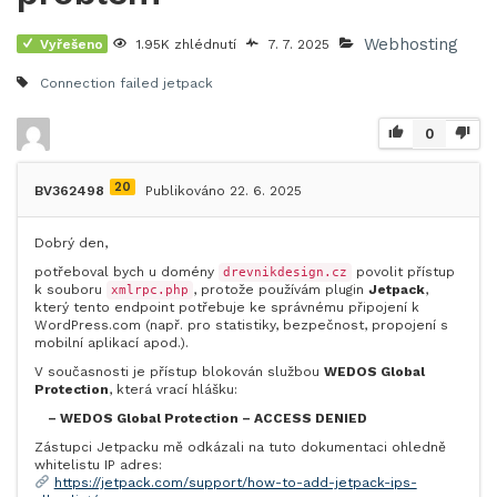
Webhosting
Vyřešeno
1.95K zhlédnutí
7. 7. 2025
Connection failed
jetpack
0
20
BV362498
Publikováno 22. 6. 2025
Dobrý den,
potřeboval bych u domény
povolit přístup
drevnikdesign.cz
k souboru
, protože používám plugin
Jetpack
,
xmlrpc.php
který tento endpoint potřebuje ke správnému připojení k
WordPress.com (např. pro statistiky, bezpečnost, propojení s
mobilní aplikací apod.).
V současnosti je přístup blokován službou
WEDOS Global
Protection
, která vrací hlášku:
– WEDOS Global Protection – ACCESS DENIED
Zástupci Jetpacku mě odkázali na tuto dokumentaci ohledně
whitelistu IP adres:
https://jetpack.com/support/how-to-add-jetpack-ips-