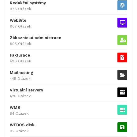
Redakční systémy
976 Otázek
WebSite
907 Otázek
Zákaznická administrace
895 Otázek
Fakturace
496 Otázek
Mailhosting
445 Otázek
Virtuální servery
420 Otázek
WMS
94 Otázek
WEDOS disk
92 Otázek