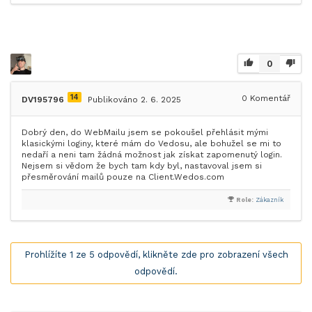
0
14
0
Komentář
DV195796
Publikováno 2. 6. 2025
Dobrý den, do WebMailu jsem se pokoušel přehlásit mými
klasickými loginy, které mám do Vedosu, ale bohužel se mi to
nedaří a neni tam žádná možnost jak získat zapomenutý login.
Nejsem si vědom že bych tam kdy byl, nastavoval jsem si
přesměrování mailů pouze na Client.Wedos.com
Role:
Zákazník
Prohlížíte 1 ze 5 odpovědí, klikněte zde pro zobrazení všech
odpovědí.