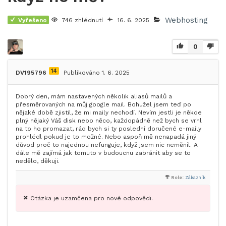
Webhosting
Vyřešeno
746 zhlédnutí
16. 6. 2025
0
14
DV195796
Publikováno 1. 6. 2025
Dobrý den, mám nastavených několik aliasů mailů a
přesměrovaných na můj google mail. Bohužel jsem teď po
nějaké době zjistil, že mi maily nechodí. Nevím jestli je někde
plný nějaký Váš disk nebo něco, každopádně než bych se vrhl
na to ho promazat, rád bych si ty poslední doručené e-maily
prohlédl pokud je to možné. Nebo aspoň mě nenapadá jiný
důvod proč to najednou nefunguje, když jsem nic neměnil. A
dále mě zajímá jak tomuto v budoucnu zabránit aby se to
nedělo, děkuji.
Role:
Zákazník
Otázka je uzamčena pro nové odpovědi.