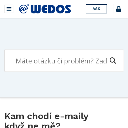
ASK
Kam chodí e-maily
když ne mě?