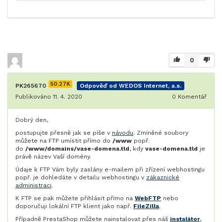
0
50.27K
PK265670
Odpověď od WEDOS Internet, a.s.
Publikováno 11. 4. 2020
0
Komentář
Dobrý den,
postupujte přesně jak se píše v
návodu
. Zmíněné soubory
můžete na FTP umístit přímo do
/www
popř.
do
/www/domains/vase-domena.tld
, kdy
vase-domena.tld
je
právě název Vaší domény.
Údaje k FTP Vám byly zaslány e-mailem při zřízení webhostingu
popř. je dohledáte v detailu webhostingu v
zákaznické
administraci
.
K FTP se pak můžete přihlásit přímo na
WebFTP
nebo
doporučuji lokální FTP klient jako např.
FileZilla
.
Případně PrestaShop můžete nainstalovat přes náš
instalátor
,