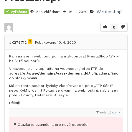
Webhosting
Vyřešeno
845 zhlédnutí
16. 4. 2020
0
9
JK278712
Publikováno 10. 4. 2020
Kam na svém webhostingu mám zkopírovat PrestaShop 1.7.x –
balík tří souborů?
V návodu je „…zkopírujte na webhosting přes FTP do
adresáře
/www/domains/vase-domena.tld/
případně přímo
do složky
www.
Má se tento soubor fyzicky zkopírovat do pole „FTP účet“
nebo KAM prosím? Pokud se dívám na webhosting, nabízí se mi
pole FTP účty, Databáze, Aliasy aj.
Děkuji
Role:
Zákazník
Otázka je uzamčena pro nové odpovědi.