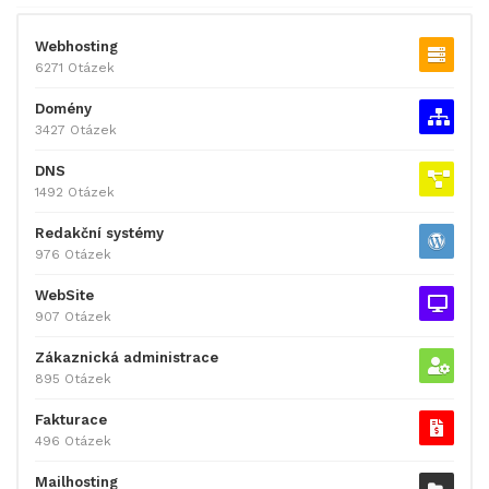
Webhosting
6271 Otázek
Domény
3427 Otázek
DNS
1492 Otázek
Redakční systémy
976 Otázek
WebSite
907 Otázek
Zákaznická administrace
895 Otázek
Fakturace
496 Otázek
Mailhosting