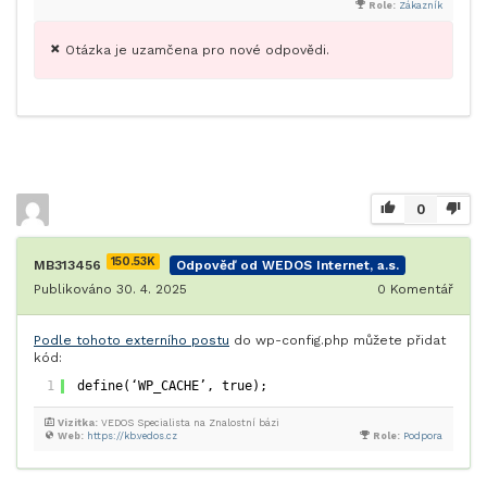
Role:
Zákazník
Otázka je uzamčena pro nové odpovědi.
0
150.53K
MB313456
Odpověď od WEDOS Internet, a.s.
Publikováno 30. 4. 2025
0
Komentář
Podle tohoto externího postu
do wp-config.php můžete přidat
kód:
1
define(‘WP_CACHE’, true);
Vizitka:
VEDOS Specialista na Znalostní bázi
Web:
https://kb.vedos.cz
Role:
Podpora