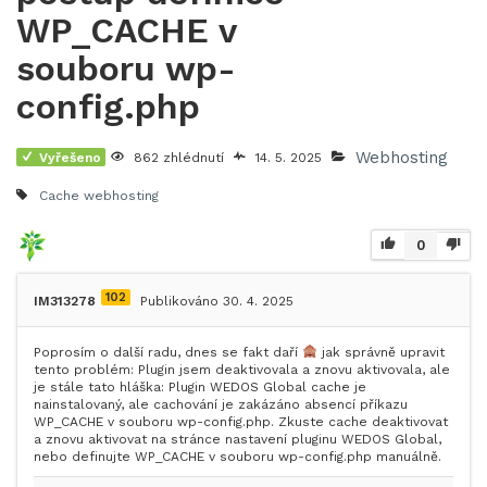
WP_CACHE v
souboru wp-
config.php
Webhosting
Vyřešeno
862 zhlédnutí
14. 5. 2025
Cache
webhosting
0
102
IM313278
Publikováno 30. 4. 2025
Poprosím o další radu, dnes se fakt daří
jak správně upravit
tento problém: Plugin jsem deaktivovala a znovu aktivovala, ale
je stále tato hláška: Plugin WEDOS Global cache je
nainstalovaný, ale cachování je zakázáno absencí příkazu
WP_CACHE v souboru wp-config.php. Zkuste cache deaktivovat
a znovu aktivovat na stránce nastavení pluginu WEDOS Global,
nebo definujte WP_CACHE v souboru wp-config.php manuálně.