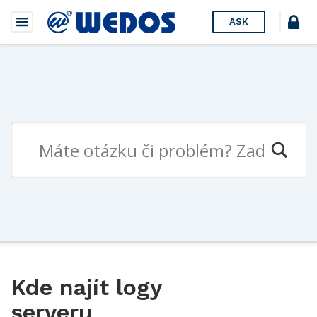
ASK
Kde najít logy
serveru