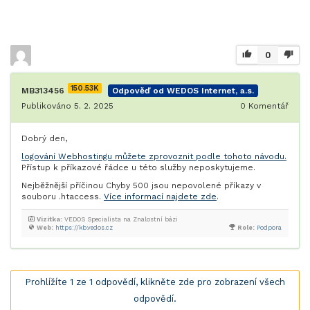
0
150.53K
MB313456
Odpověď od WEDOS Internet, a.s.
Publikováno 5. 2. 2025
0
Komentář
Dobrý den,
logování Webhostingu můžete zprovoznit podle tohoto návodu.
Přístup k příkazové řádce u této služby neposkytujeme.
Nejběžnější příčinou Chyby 500 jsou nepovolené příkazy v
souboru .htaccess.
Více informací najdete zde
.
Vizitka:
VEDOS Specialista na Znalostní bázi
Web:
https://kb.vedos.cz
Role:
Podpora
Prohlížíte 1 ze 1 odpovědí, klikněte zde pro zobrazení všech
odpovědí.