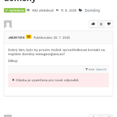
Domény
Vyřešeno
492 zhlédnutí
11. 8. 2025
0
10
JM397014
Publikováno 25. 7. 2025
Dobrý den, bylo by prosím možné zprostředkovat kontakt na
majitele domény www.georgiana.eu?
Děkuji
Role:
Zákazník
Otázka je uzamčena pro nové odpovědi.