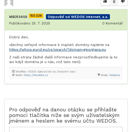
0
150.53K
MB313456
Odpověď od WEDOS Internet, a.s.
Publikováno 25. 7. 2025
0
Komentář
Dobrý den,
všechny veřejné informace k majiteli domény najdete na
https://whois.eurid.eu/cs/search/?domain=georgiana.eu
Z naší strany žádné další informace nezprostředkujeme (a to
ani když doména je u nás, což tato není).
Vizitka:
VEDOS Specialista na Znalostní bázi
Web:
https://kb.vedos.cz
Role:
Podpora
Pro odpověď na danou otázku se přihlašte
pomocí tlačítka níže se svým uživatelským
jménem a heslem ke svému účtu WEDOS.