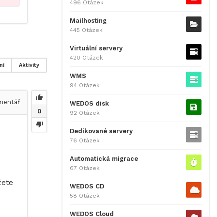
496 Otázek
Mailhosting
445 Otázek
Virtuální servery
420 Otázek
ní
Aktivity
WMS
94 Otázek
entář
WEDOS disk
0
92 Otázek
Dedikované servery
76 Otázek
Automatická migrace
67 Otázek
žete
WEDOS CD
58 Otázek
WEDOS Cloud