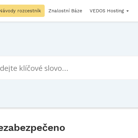
Návody rozcestník
Znalostní Báze
VEDOS Hosting
 nezabezpečeno