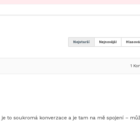
Nejstarší
Nejnovější
Hlasová
1
Kom
e je to soukromá konverzace a je tam na mě spojení – mů