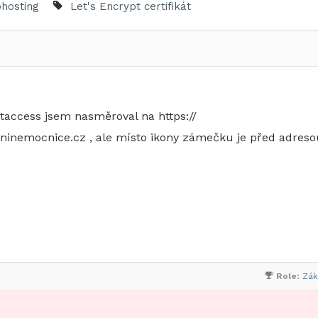
hosting
Let's Encrypt certifikát
.htaccess jsem nasměroval na https://
lninemocnice.cz , ale místo ikony zámečku je před adreso
Role:
Zák