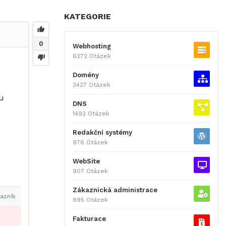
KATEGORIE
0
Webhosting
6272 Otázek
Domény
3427 Otázek
u
DNS
1492 Otázek
Redakční systémy
976 Otázek
WebSite
907 Otázek
Zákaznická administrace
azník
895 Otázek
Fakturace