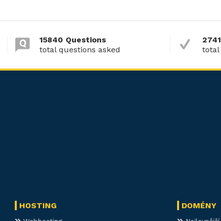
15840 Questions
2741
total questions asked
total
HOSTING
DOMÉNY