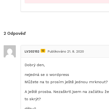
2
Odpověď
12
LV202152
Publikováno 21. 8. 2020
Dobrý den,
nejedná se o wordpress
Můžete na to prosím ještě jednou mrknout?
A ještě prosba. Nezaškrtl jsem na začátku ž
to skrýt?
děkuji