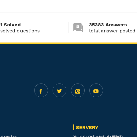
1 Solved
35383 Answers
 solved questions
total answer posted
SERVERY