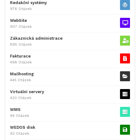
Redakční systémy
976 Otázek
WebSite
907 Otázek
Zákaznická administrace
895 Otázek
Fakturace
496 Otázek
Mailhosting
445 Otázek
Virtuální servery
420 Otázek
WMS
94 Otázek
WEDOS disk
92 Otázek