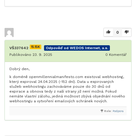
0
15.15K
VŠ337642
Odpověď od WEDOS Internet, a.s.
Publikováno 23. 9. 2025
0
Komentář
Dobrý den,
k doméně openmillennialmanifesto.com existoval webhosting,
který expiroval 24.04.2025 (-152 dní). Data u expirovaných
služeb webhostingu zachováváme pouze do 30 dnů od
expirace a obnova tedy z naší strany již není možná. Pokud
nemáte vlastní zálohu, jediná možnost zbývá objednání nového
webhostingu a vytvoření emailových schránek nových.
Role:
Podpora