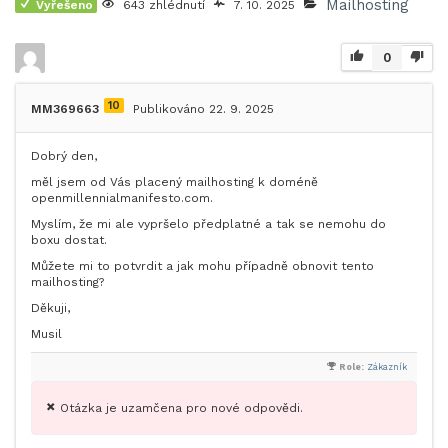
Mailhosting
Vyřešeno
643 zhlédnutí
7. 10. 2025
0
10
MM369663
Publikováno 22. 9. 2025
Dobrý den,
měl jsem od Vás placený mailhosting k doméně
openmillennialmanifesto.com.
Myslím, že mi ale vypršelo předplatné a tak se nemohu do
boxu dostat.
Můžete mi to potvrdit a jak mohu případně obnovit tento
mailhosting?
Děkuji,
Musil
Role:
Zákazník
Otázka je uzamčena pro nové odpovědi.