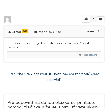
0
60
1
Komentář
LN64708
Publikováno 10. 6. 2021
Dobrý den, dá se objednat baliček extra na měsíc? Na déle ho
nevyužiji.
Role:
Zákazník
Prohlížíte 1 ze 7 odpovědí, klikněte zde pro zobrazení všech
odpovědí.
Pro odpověď na danou otázku se přihlašte
pomocí tlačítka níže se svým uživatelským