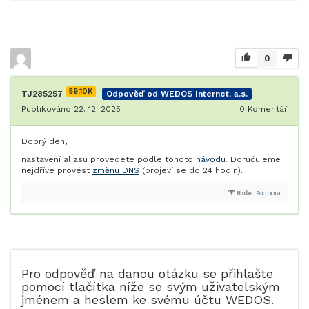
0
59.10K
TJ285257
Odpověď od WEDOS Internet, a.s.
Publikováno 22. 12. 2025
0
Komentář
Dobrý den,
nastavení aliasu provedete podle tohoto
návodu
. Doručujeme
nejdříve provést
změnu DNS
(projeví se do 24 hodin).
Role:
Podpora
Pro odpověď na danou otázku se přihlašte
pomocí tlačítka níže se svým uživatelským
jménem a heslem ke svému účtu WEDOS.