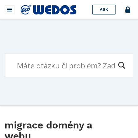
ASK
migrace domény a
webu