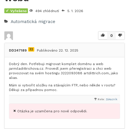
Vyřešeno
494 zhlédnutí
5. 1. 2026
Automatická migrace
0
32
DD247189
Publikováno 22. 12. 2025
Dobrý den. Potřebuji migrovat komplet doménu a web
jarmiladittrichova.cz. Provedl jsem přeregistraci a chci web
provozovat na svém hostingu 3222093088 artdittrich.com, jako
alias.
Mám si vytvořit složku na stávajícím FTP, nebo někde v rootu?
Děkuji za případnou pomoc.
Role:
Zákazník
Otázka je uzamčena pro nové odpovědi.