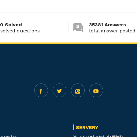
0 Solved
35381 Answers
 solved questions
total answer posted
SERVERY