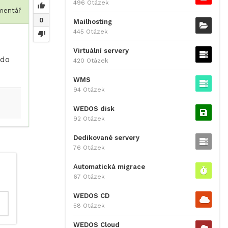
496 Otázek
entář
0
Mailhosting
445 Otázek
Virtuální servery
 do
420 Otázek
WMS
94 Otázek
WEDOS disk
92 Otázek
Dedikované servery
76 Otázek
Automatická migrace
67 Otázek
WEDOS CD
58 Otázek
WEDOS Cloud