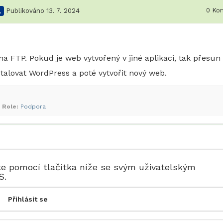
0
Kom
.
Publikováno 13. 7. 2024
na FTP. Pokud je web vytvořený v jiné aplikaci, tak přesun
alovat WordPress a poté vytvořit nový web.
Role:
Podpora
te pomocí tlačítka níže se svým uživatelským
S.