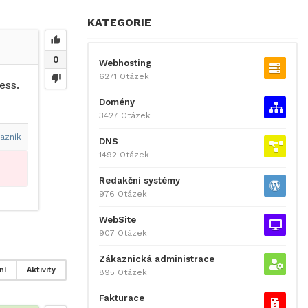
KATEGORIE
0
Webhosting
6271 Otázek
ess.
Domény
3427 Otázek
azník
DNS
1492 Otázek
Redakční systémy
976 Otázek
WebSite
907 Otázek
Zákaznická administrace
ní
Aktivity
895 Otázek
Fakturace