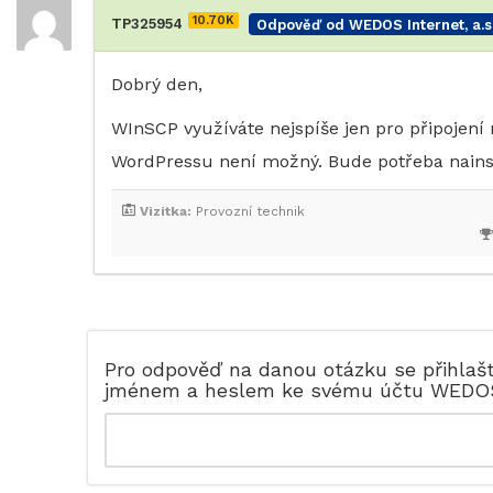
10.70K
TP325954
Odpověď od WEDOS Internet, a.s
Dobrý den,
WInSCP využíváte nejspíše jen pro připojení 
WordPressu není možný. Bude potřeba nainst
Vizitka:
Provozní technik
Pro odpověď na danou otázku se přihlaš
jménem a heslem ke svému účtu WEDO