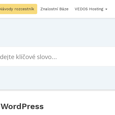
Návody rozcestník
Znalostní Báze
VEDOS Hosting
 WordPress