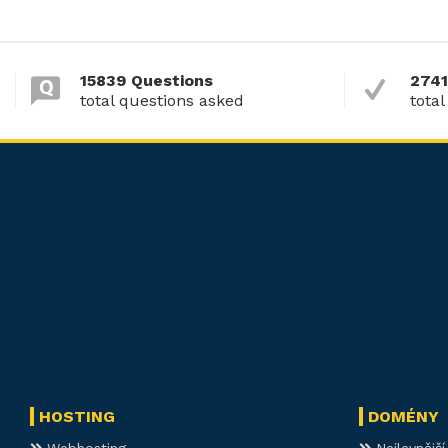
15839 Questions
2741
total questions asked
total
HOSTING
DOMÉNY