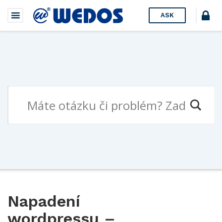
ASK
Napadení
wordpressu –