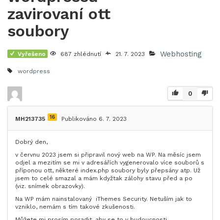
zavirovaní ott
soubory
Webhosting
Vyřešeno
687 zhlédnutí
21. 7. 2023
wordpress
0
16
MH213735
Publikováno 6. 7. 2023
Dobrý den,
v červnu 2023 jsem si připravil nový web na WP. Na měsíc jsem
odjel a mezitím se mi v adresářích vygenerovalo více souborů s
příponou ott, některé index.php soubory byly přepsány atp. Už
jsem to celé smazal a mám kdyžtak zálohy stavu před a po
(viz. snímek obrazovky).
Na WP mám nainstalovaný iThemes Security. Netuším jak to
vzniklo, nemám s tím takové zkušenosti.
Můžete mi prosím poradit, aby se to v budoucnosti